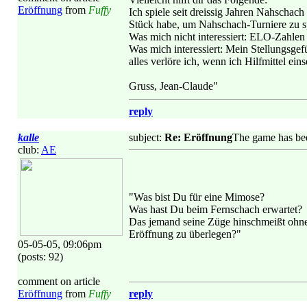
Eröffnung
from
Fuffy
Ich spiele seit dreissig Jahren Nahscha
Stück habe, um Nahschach-Turniere zu spi
Was mich nicht interessiert: ELO-Zahlen 
Was mich interessiert: Mein Stellungsgefü
alles verlöre ich, wenn ich Hilfmittel eins
Gruss, Jean-Claude"
reply
kalle
subject:
Re: Eröffnung
The game has bee
club:
AE
"Was bist Du für eine Mimose?
Was hast Du beim Fernschach erwartet?
Das jemand seine Züge hinschmeißt ohne
Eröffnung zu überlegen?"
05-05-05, 09:06pm
(posts: 92)
comment on article
Eröffnung
from
Fuffy
reply