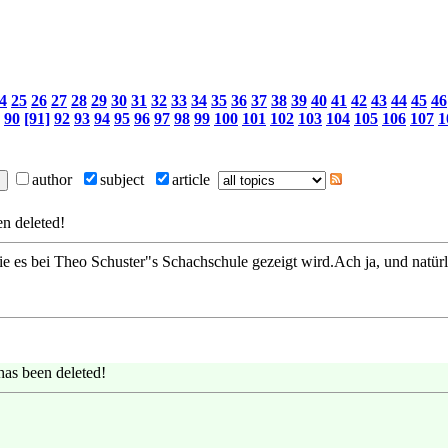
4
25
26
27
28
29
30
31
32
33
34
35
36
37
38
39
40
41
42
43
44
45
46
90
[91]
92
93
94
95
96
97
98
99
100
101
102
103
104
105
106
107
1
author
subject
article
n deleted!
e es bei Theo Schuster"s Schachschule gezeigt wird.Ach ja, und natürl
as been deleted!