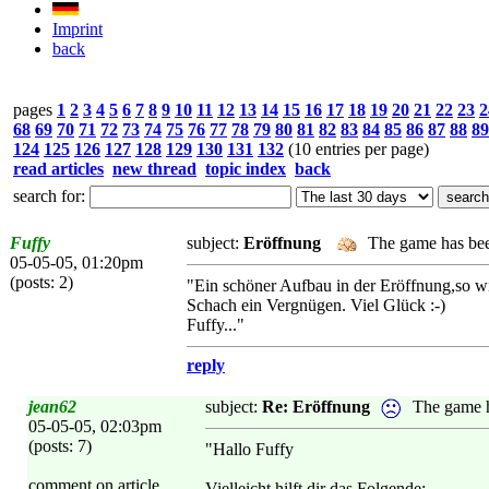
Imprint
back
pages
1
2
3
4
5
6
7
8
9
10
11
12
13
14
15
16
17
18
19
20
21
22
23
2
68
69
70
71
72
73
74
75
76
77
78
79
80
81
82
83
84
85
86
87
88
89
124
125
126
127
128
129
130
131
132
(10 entries per page)
read articles
new thread
topic index
back
search for:
Fuffy
subject:
Eröffnung
The game has bee
05-05-05, 01:20pm
(posts: 2)
"Ein schöner Aufbau in der Eröffnung,so wi
Schach ein Vergnügen. Viel Glück :-)
Fuffy..."
reply
jean62
subject:
Re: Eröffnung
The game h
05-05-05, 02:03pm
(posts: 7)
"Hallo Fuffy
comment on article
Vielleicht hilft dir das Folgende: