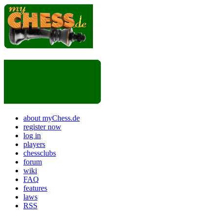
about myChess.de
register now
log in
players
chessclubs
forum
wiki
FAQ
features
laws
RSS