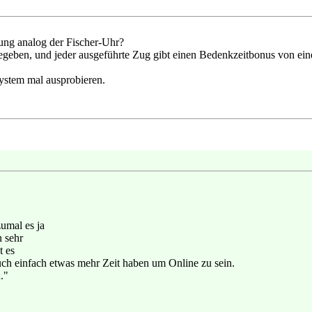
elung analog der Fischer-Uhr?
 gegeben, und jeder ausgeführte Zug gibt einen Bedenkzeitbonus von ei
stem mal ausprobieren.
umal es ja
n sehr
t es
auch einfach etwas mehr Zeit haben um Online zu sein.
."