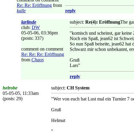
Re: Re: Eröffnung
from
kalle
reply
larlinde
subject:
Re(4): Eröffnung
The ga
club:
DW
05-05-06, 03:36pm
"komisch und scheinst, gar keine 
(posts: 337)
Noch ein Spaß, jean62 ist Schwei
So nun Spaß beiseite, jean62 hat 
comment on comment
Schwarz mir schon unbekannt, ers
Re: Re: Re: Eröffnung
from
Chaos
Gruß
Lars"
reply
helrobe
subject:
CH System
05-05-05, 11:33am
(posts: 29)
"Wer von euch hat Lust mal ein Turnier 7 
Gruß
Helmut
"