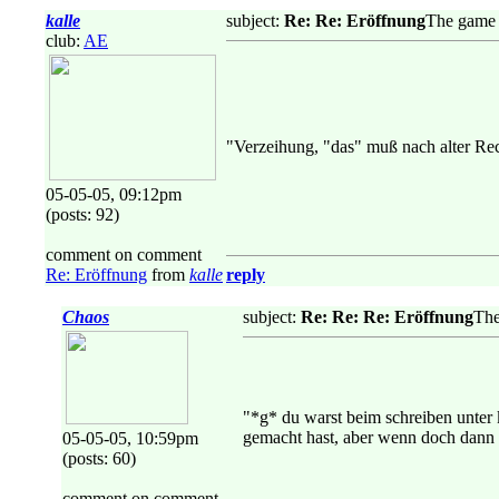
kalle
subject:
Re: Re: Eröffnung
The game 
club:
AE
"Verzeihung, "das" muß nach alter Rec
05-05-05, 09:12pm
(posts: 92)
comment on comment
Re: Eröffnung
from
kalle
reply
Chaos
subject:
Re: Re: Re: Eröffnung
The
"*g* du warst beim schreiben unter k
gemacht hast, aber wenn doch dann so
05-05-05, 10:59pm
(posts: 60)
comment on comment