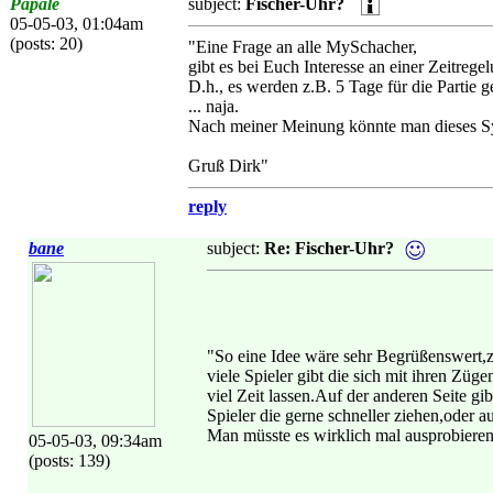
Papale
subject:
Fischer-Uhr?
05-05-03, 01:04am
(posts: 20)
"Eine Frage an alle MySchacher,
gibt es bei Euch Interesse an einer Zeitreg
D.h., es werden z.B. 5 Tage für die Partie
... naja.
Nach meiner Meinung könnte man dieses Sy
Gruß Dirk"
reply
bane
subject:
Re: Fischer-Uhr?
"So eine Idee wäre sehr Begrüßenswert,z
viele Spieler gibt die sich mit ihren Züge
viel Zeit lassen.Auf der anderen Seite gib
Spieler die gerne schneller ziehen,oder 
Man müsste es wirklich mal ausprobieren
05-05-03, 09:34am
(posts: 139)