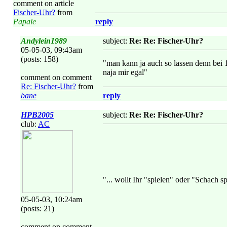
comment on article
Fischer-Uhr?
from
Papale
reply
Andylein1989
subject:
Re: Re: Fischer-Uhr?
05-05-03, 09:43am
(posts: 158)
"man kann ja auch so lassen denn bei 
naja mir egal"
comment on comment
Re: Fischer-Uhr?
from
bane
reply
HPB2005
subject:
Re: Re: Fischer-Uhr?
club:
AC
"... wollt Ihr "spielen" oder "Schach s
05-05-03, 10:24am
(posts: 21)
comment on comment