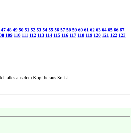
47
48
49
50
51
52
53
54
55
56
57
58
59
60
61
62
63
64
65
66
67
08
109
110
111
112
113
114
115
116
117
118
119
120
121
122
123
ich alles aus dem Kopf heraus.So ist