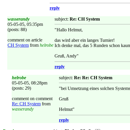
reply
wasserandy
subject:
Re: CH System
05-05-05, 05:35pm
(posts: 88)
"Hallo Helmut,
comment on article
das wird aber ein langes Turnier!
CH System
from
helrobe
Ich denke mal, das 5 Runden schon kaum 
Gruß, Andy"
reply
helrobe
subject:
Re: Re: CH System
05-05-05, 08:28pm
(posts: 29)
"bei Umsetzung eines solchen Systems s
comment on comment
Gruß
Re: CH System
from
wasserandy
Helmut"
reply