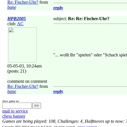
Re: Fischer-Uhr?
from
bane
reply
HPB2005
subject:
Re: Re: Fischer-Uhr?
club:
AC
"... wollt Ihr "spielen" oder "Schach spie
05-05-03, 10:24am
(posts: 21)
comment on comment
Re: Fischer-Uhr?
from
bane
reply
show game no:
mail to service
chess banner
Games are being played: 108, Challenges: 4, Halfmoves up to now: 
Copyright 2003-2026 Karkowski & Schulz - All rights reserved -
privacy statement