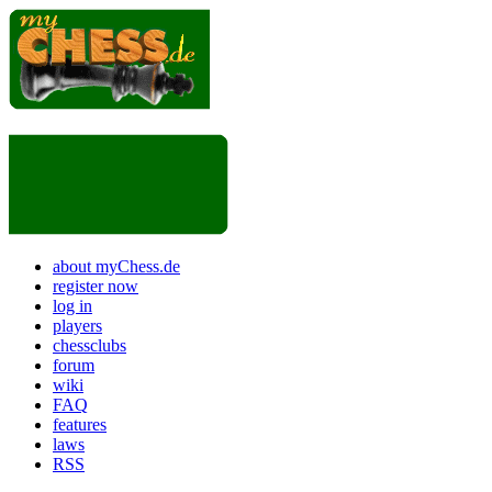
about myChess.de
register now
log in
players
chessclubs
forum
wiki
FAQ
features
laws
RSS