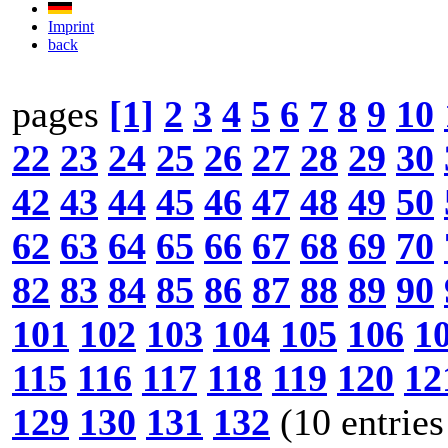
Imprint
back
pages
[1]
2
3
4
5
6
7
8
9
10
22
23
24
25
26
27
28
29
30
42
43
44
45
46
47
48
49
50
62
63
64
65
66
67
68
69
70
82
83
84
85
86
87
88
89
90
101
102
103
104
105
106
1
115
116
117
118
119
120
12
129
130
131
132
(10 entries