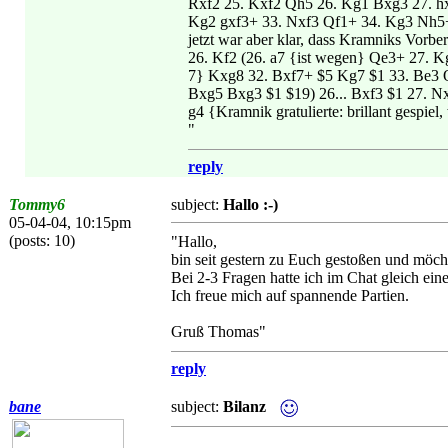
Rxf2 25. Kxf2 Qh5 26. Kg1 Bxg3 27. hx
Kg2 gxf3+ 33. Nxf3 Qf1+ 34. Kg3 Nh5+
jetzt war aber klar, dass Kramniks Vorber
26. Kf2 (26. a7 {ist wegen} Qe3+ 27. K
7} Kxg8 32. Bxf7+ $5 Kg7 $1 33. Be3 
Bxg5 Bxg3 $1 $19) 26... Bxf3 $1 27. N
g4 {Kramnik gratulierte: brillant gespiel
"
reply
Tommy6
subject:
Hallo :-)
05-04-04, 10:15pm
(posts: 10)
"Hallo,
bin seit gestern zu Euch gestoßen und möc
Bei 2-3 Fragen hatte ich im Chat gleich e
Ich freue mich auf spannende Partien.
Gruß Thomas"
reply
bane
subject:
Bilanz