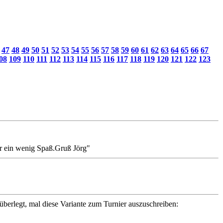
47
48
49
50
51
52
53
54
55
56
57
58
59
60
61
62
63
64
65
66
67
08
109
110
111
112
113
114
115
116
117
118
119
120
121
122
123
ir ein wenig Spaß.Gruß Jörg"
 überlegt, mal diese Variante zum Turnier auszuschreiben: