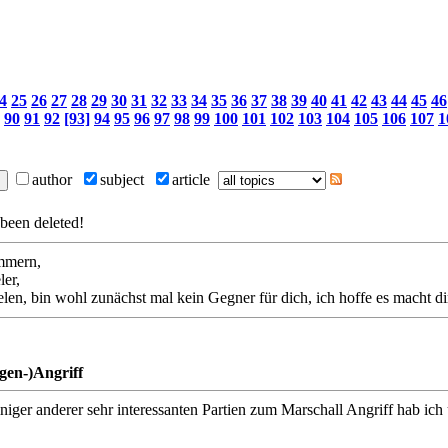
4
25
26
27
28
29
30
31
32
33
34
35
36
37
38
39
40
41
42
43
44
45
46
90
91
92
[93]
94
95
96
97
98
99
100
101
102
103
104
105
106
107
1
author
subject
article
been deleted!
mmern,
ler,
en, bin wohl zunächst mal kein Gegner für dich, ich hoffe es macht d
gen-)Angriff
einiger anderer sehr interessanten Partien zum Marschall Angriff hab ich