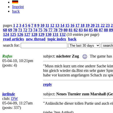
Imprint
back
pages
1
2
3
4
5
6
7
8
9
10
11
12
13
14
15
16
17
18
19
20
21
22
23
2
68
69
70
71
72
73
74
75
76
77
78
79
80
81
82
83
84
85
86
87
88
89
124
125
126
127
128
129
130
131
132
(10 entries per page)
read articles
new thread
topic index
back
search for:
Rufus
subject:
nächster Zug
The game has 
05-04-10, 10:21pm
(posts: 4)
"Muss mich kurz um eine andere Sache kü
bin gleich wieder da.Bist ein sehr guter Spie
habe vor kurzem angefangen Schach zu spiel
reply
larlinde
subject:
Neues Turnier zum Marshall (Ge
club:
DW
05-04-09, 11:27am
"Anlässliche dieser tollen Partie und auch 
(posts: 337)
(siehe 2ten Artikel)