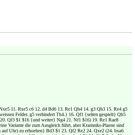
 Nxe5 11. Rxe5 c6 12. d4 Bd6 13. Re1 Qh4 14. g3 Qh3 15. Re4 g5
eissen Felder. g5 verhindert Th4.} 16. Qf1 {selten gespielt} Qh5
e3 20. Qf3 $1 $16 {und weiter} Ng4 21. Nf1 $16) 19. Re1 Rae8
e Variante die zum Ausgleich führt, aber Kramniks-Plaene sind
in auf Uhr) zu erhoehen} Bd3 $1 23. Qf2 Re2 24. Qxe2 (24. bxa6