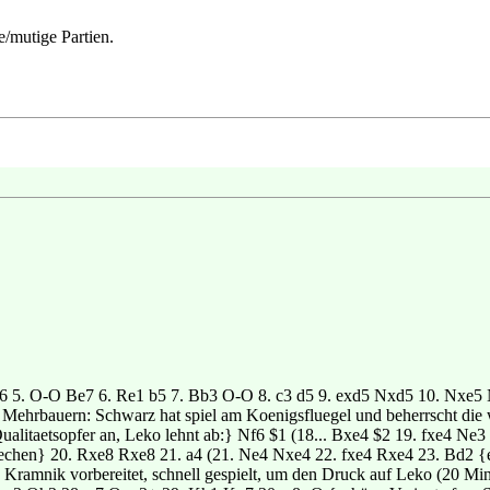
e/mutige Partien.
Nf6 5. O-O Be7 6. Re1 b5 7. Bb3 O-O 8. c3 d5 9. exd5 Nxd5 10. Nxe5
Mehrbauern: Schwarz hat spiel am Koenigsfluegel und beherrscht die w
ualitaetsopfer an, Leko lehnt ab:} Nf6 $1 (18... Bxe4 $2 19. fxe4 N
en} 20. Rxe8 Rxe8 21. a4 (21. Ne4 Nxe4 22. fxe4 Rxe4 23. Bd2 {ein
 Kramnik vorbereitet, schnell gespielt, um den Druck auf Leko (20 M