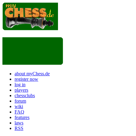
about myChess.de
register now
log in
players
chessclubs
forum
wiki
FAQ
features
laws
RSS