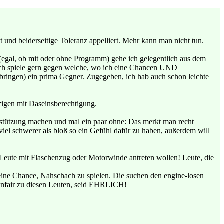
t und beiderseitige Toleranz appelliert. Mehr kann man nicht tun.
egal, ob mit oder ohne Programm) gehe ich gelegentlich aus dem
Ich spiele gern gegen welche, wo ich eine Chancen UND
 anbringen) ein prima Gegner. Zugegeben, ich hab auch schon leichte
nzigen mit Daseinsberechtigung.
erstützung machen und mal ein paar ohne: Das merkt man recht
iel schwerer als bloß so ein Gefühl dafür zu haben, außerdem will
en Leute mit Flaschenzug oder Motorwinde antreten wollen! Leute, die
eine Chance, Nahschach zu spielen. Die suchen den engine-losen
 unfair zu diesen Leuten, seid EHRLICH!