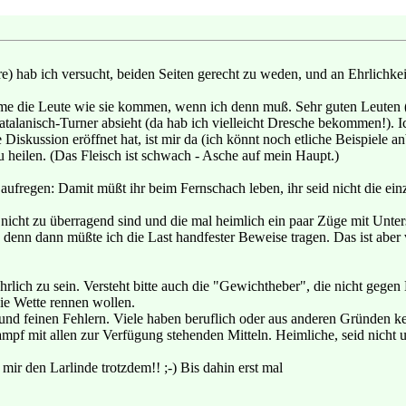
re) hab ich versucht, beiden Seiten gerecht zu weden, und an Ehrlichkei
hme die Leute wie sie kommen, wenn ich denn muß. Sehr guten Leuten (
alanisch-Turner absieht (da hab ich vielleicht Dresche bekommen!). 
e Diskussion eröffnet hat, ist mir da (ich könnt noch etliche Beispiele
eilen. (Das Fleisch ist schwach - Asche auf mein Haupt.)
 aufregen: Damit müßt ihr beim Fernschach leben, ihr seid nicht die ei
n nicht zu überragend sind und die mal heimlich ein paar Züge mit Unt
denn dann müßte ich die Last handfester Beweise tragen. Das ist aber v
 ehrlich zu sein. Versteht bitte auch die "Gewichtheber", die nicht geg
ie Wette rennen wollen.
und feinen Fehlern. Viele haben beruflich oder aus anderen Gründen k
mpf mit allen zur Verfügung stehenden Mitteln. Heimliche, seid nicht
mir den Larlinde trotzdem!! ;-) Bis dahin erst mal