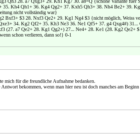
g3 Qh3 28. a7 Qxg3+ 29. Kh1 Kg7 30. a8=Q {schöne Variante fuer S
 35. Kh4 Qh1+ 36. Kg4 Qg2+ 37. Kxh5 Qh3+ 38. Nh4 Be2+ 39. Kg5 Q
eitung nicht vollständig war}
g2 Bxf3+ $3 28. Nxf3 Qe2+ 29. Kg1 Ng4 $3 {nicht möglich, Weiss ve
Qxe3+ 34. Kg2 Qf2+ 35. Kh3 Ne3 36. Ne1 Qf5+ 37. g4 Qxg4#) 31... 
xf3 (27. a7 Qe2+ 28. Kg1 Qg2+) 27... Ne4+ 28. Ke1 (28. Kg2 Qe2+ $
, wenn schon verlieren, dann so!} 0-1
hte mich für die freundliche Aufnahme bedanken.
ine Antwort bekommen, wenn man hier neu ist doch manches am Beginn 