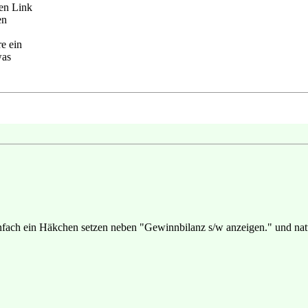
en Link
en
e ein
was
. Einfach ein Häkchen setzen neben "Gewinnbilanz s/w anzeigen." und n