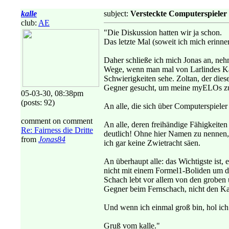
kalle
subject:
Versteckte Computerspieler
club:
AE
"Die Diskussion hatten wir ja schon.
Das letzte Mal (soweit ich mich erinne
Daher schließe ich mich Jonas an, ne
Wege, wenn man mal von Larlindes Kat
Schwierigkeiten sehe. Zoltan, der dies
Gegner gesucht, um meine myELOs zu h
05-03-30, 08:38pm
(posts: 92)
An alle, die sich über Computerspieler
comment on comment
An alle, deren freihändige Fähigkeite
Re: Fairness die Dritte
deutlich! Ohne hier Namen zu nennen, 
from
Jonas84
ich gar keine Zwietracht säen.
An überhaupt alle: das Wichtigste ist,
nicht mit einem Formel1-Boliden um d
Schach lebt vor allem von den groben 
Gegner beim Fernschach, nicht den Ka
Und wenn ich einmal groß bin, hol ich 
Gruß vom kalle."