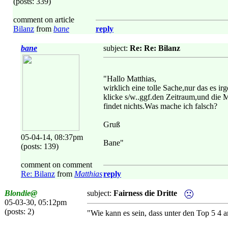
(posts: 339)
comment on article
Bilanz
from
bane
reply
bane
subject:
Re: Re: Bilanz
"Hallo Matthias,
wirklich eine tolle Sache,nur das es ir
klicke s/w..ggf.den Zeitraum,und die 
findet nichts.Was mache ich falsch?
Gruß
05-04-14, 08:37pm
Bane"
(posts: 139)
comment on comment
Re: Bilanz
from
Matthias
reply
Blondie@
subject:
Fairness die Dritte
05-03-30, 05:12pm
(posts: 2)
"Wie kann es sein, dass unter den Top 5 4 a