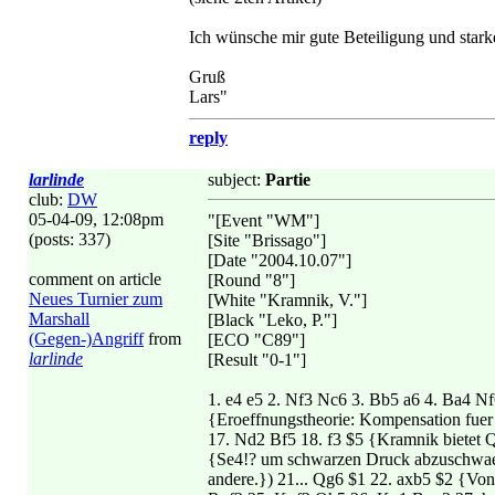
Ich wünsche mir gute Beteiligung und stark
Gruß
Lars"
reply
larlinde
subject:
Partie
club:
DW
05-04-09, 12:08pm
"[Event "WM"]
(posts: 337)
[Site "Brissago"]
[Date "2004.10.07"]
comment on article
[Round "8"]
Neues Turnier zum
[White "Kramnik, V."]
Marshall
[Black "Leko, P."]
(Gegen-)Angriff
from
[ECO "C89"]
larlinde
[Result "0-1"]
1. e4 e5 2. Nf3 Nc6 3. Bb5 a6 4. Ba4 
{Eroeffnungstheorie: Kompensation fuer 
17. Nd2 Bf5 18. f3 $5 {Kramnik bietet Q
{Se4!? um schwarzen Druck abzuschwaech
andere.}) 21... Qg6 $1 22. axb5 $2 {Von