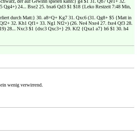
chwarz, der auf Gewinn spielen kann:} g4 $1 31. Qb7 Qe1+ 32.
g4+) 24... Bxe2 25. bxa6 Qd3 $1 $18 {Leko Restzeit 7:48 Min,
rliert durch Matt:} 30. a8=Q+ Kg7 31. Qxc6 (31. Qg8+ $5 {Matt in
Qf2+ 32. Kh1 Qf1+ 33. Ng1 Nf2+) (26. Ne4 Nxe4 27. fxe4 Qf3 28.
19) 28... Nxc3 $1 {dxc3 Qxc3+} 29. Kf2 {Qxa1 a7} h6 $1 30. h4
ein wenig verwirrend.