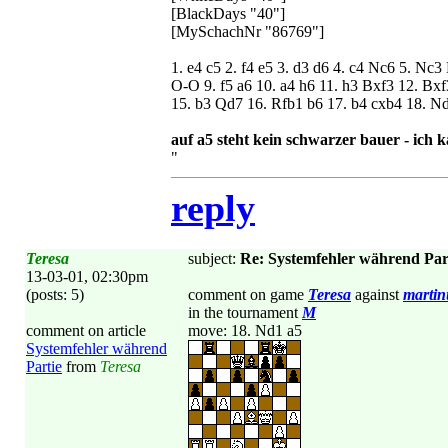
[BlackDays "40"]
[MySchachNr "86769"]
1. e4 c5 2. f4 e5 3. d3 d6 4. c4 Nc6 5. Nc
O-O 9. f5 a6 10. a4 h6 11. h3 Bxf3 12. B
15. b3 Qd7 16. Rfb1 b6 17. b4 cxb4 18. N
auf a5 steht kein schwarzer bauer - ich 
"
reply
Teresa
subject:
Re: Systemfehler während Par
13-03-01, 02:30pm
(posts: 5)
comment on game
Teresa
against
martin
in the tournament
M
comment on article
move: 18. Nd1 a5
Systemfehler während
Partie
from
Teresa