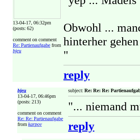
"yep ... Mädels
13-04-17, 06:32pm
Obwohl ... man
(posts: 62)
hinterher gehen
comment on comment
Re: Partienaufgabe
from
bjeu
"
reply
bjeu
subject:
Re: Re: Re: Partienaufga
13-04-17, 06:46pm
(posts: 213)
"... niemand m
comment on comment
Re: Re: Partienaufgabe
reply
from
karpov