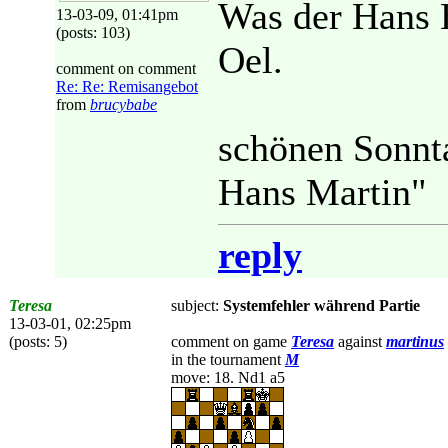
Was der Hans H
13-03-09, 01:41pm
(posts: 103)
Oel.
comment on comment
Re: Re: Remisangebot
from
brucybabe
schönen Sonnt
Hans Martin"
reply
Teresa
subject:
Systemfehler während Partie
13-03-01, 02:25pm
(posts: 5)
comment on game
Teresa
against
martinus
in the tournament
M
move: 18. Nd1 a5