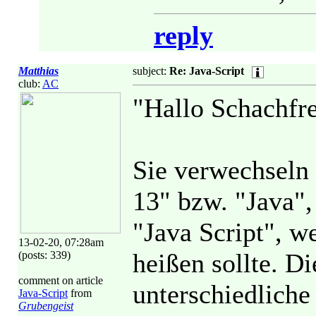
reply
Matthias
subject:
Re: Java-Script
club:
AC
"Hallo Schachfr
Sie verwechseln 
13" bzw. "Java",
"Java Script", w
13-02-20, 07:28am
heißen sollte. Di
(posts: 339)
comment on article
unterschiedlich
Java-Script
from
Grubengeist