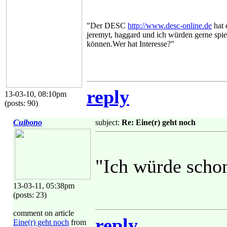
"Der DESC
http://www.desc-online.de
hat 
jeremyt, haggard und ich würden gerne spie
können.Wer hat Interesse?"
reply
13-03-10, 08:10pm
(posts: 90)
Cuibono
subject:
Re: Eine(r) geht noch
"Ich würde scho
13-03-11, 05:38pm
(posts: 23)
comment on article
reply
Eine(r) geht noch
from