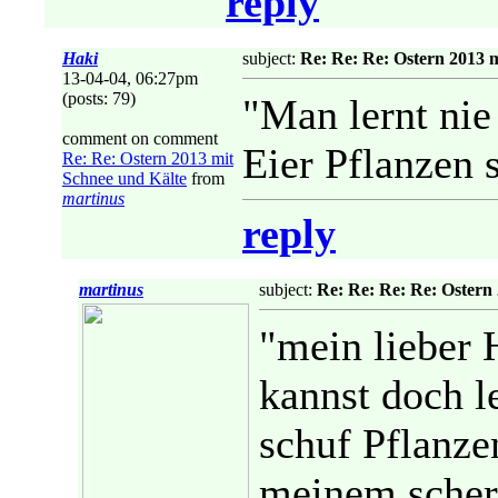
reply
Haki
subject:
Re: Re: Re: Ostern 2013 
13-04-04, 06:27pm
(posts: 79)
"Man lernt nie
comment on comment
Eier Pflanzen 
Re: Re: Ostern 2013 mit
Schnee und Kälte
from
martinus
reply
martinus
subject:
Re: Re: Re: Re: Ostern
"mein lieber H
kannst doch le
schuf Pflanze
meinem scher