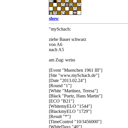
show
"mySchach:
ziehe Bauer schwarz
von A6
nach A5
am Zug: weiss
[Event "Muenchen 1961 III"]
[Site "www.mySchach.de"]
[Date "2013.02.24"]
[Round "1"]
[White "Martinez, Teresa"]
[Black "Puetz, Hans Martin"]
[ECO "B21"]
[WhitemyELO "1544"]
[BlackmyELO "1729"]
[Result "*"]
[TimeControl "10/3456000"]
[WhiteDays "40"]