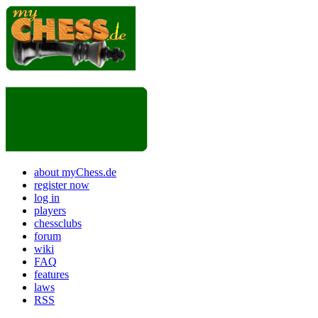
about myChess.de
register now
log in
players
chessclubs
forum
wiki
FAQ
features
laws
RSS