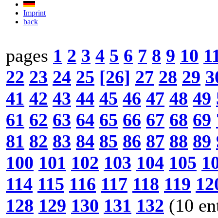
Imprint
back
pages
1
2
3
4
5
6
7
8
9
10
1
22
23
24
25
[26]
27
28
29
3
41
42
43
44
45
46
47
48
49
61
62
63
64
65
66
67
68
69
81
82
83
84
85
86
87
88
89
100
101
102
103
104
105
1
114
115
116
117
118
119
12
128
129
130
131
132
(10 en