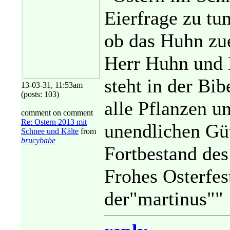
Eierfrage zu tun
ob das Huhn zue
Herr Huhn und E
steht in der Bi
13-03-31, 11:53am
(posts: 103)
alle Pflanzen un
comment on comment
Re: Ostern 2013 mit
unendlichen Güt
Schnee und Kälte
from
brucybabe
Fortbestand des
Frohes Osterfes
der"martinus""