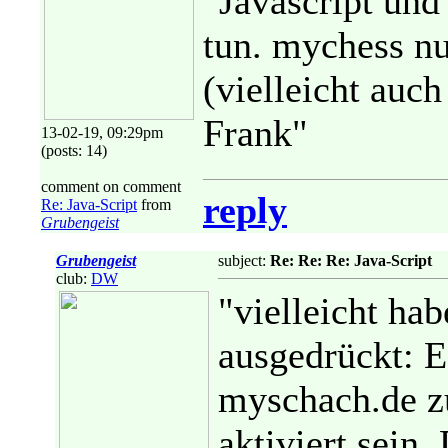
"Javascript und
tun. mychess nu
(vielleicht auch
Frank"
13-02-19, 09:29pm
(posts: 14)
comment on comment
reply
Re: Java-Script
from
Grubengeist
Grubengeist
subject:
Re: Re: Re: Java-Script
club:
DW
"vielleicht ha
ausgedrückt: E
myschach.de z
aktiviert sein.