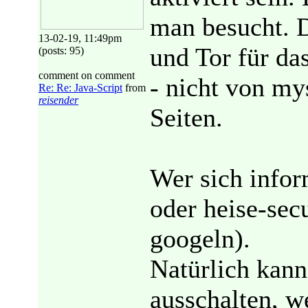
man besucht. 
13-02-19, 11:49pm
und Tor für da
(posts: 95)
comment on comment
- nicht von my
Re: Re: Java-Script
from
reisender
Seiten.
Wer sich infor
oder heise-sec
googeln).
Natürlich kan
ausschalten, w