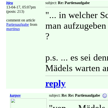
bjeu
subject:
Re: Partienaufgabe
13-04-17, 05:07pm
(posts: 213)
"... in welcher S
comment on article
man aufzugeben 
Partienaufgabe
from
martinus
?
p.s. ... es sei d
Mädels warten an
reply
karpov
subject:
Re: Re: Partienaufgabe