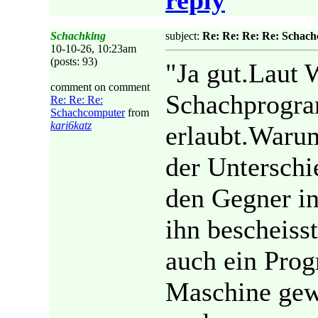
reply
Schachking
subject:
Re: Re: Re: Re: Schac
10-10-26, 10:23am
(posts: 93)
"Ja gut.Laut 
comment on comment
Schachprogr
Re: Re: Re:
Schachcomputer
from
kari6katz
erlaubt.Waru
der Untersch
den Gegner in
ihn bescheiss
auch ein Prog
Maschine gew