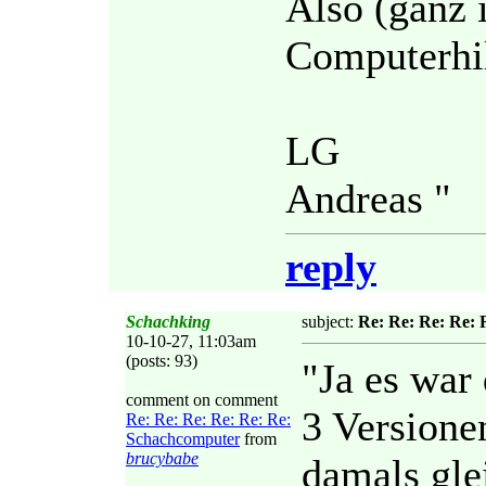
Also (ganz 
Computerhil
LG
Andreas "
reply
Schachking
subject:
Re: Re: Re: Re:
10-10-27, 11:03am
(posts: 93)
"Ja es war
comment on comment
3 Versione
Re: Re: Re: Re: Re: Re:
Schachcomputer
from
brucybabe
damals gle