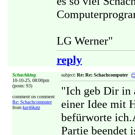
es so viel Schach
Computerprogr
LG Werner"
reply
Schachking
subject:
Re: Re: Schachcomputer
10-10-25, 08:00pm
(posts: 93)
"Ich geb Dir in
comment on comment
einer Idee mit 
Re: Schachcomputer
from
kari6katz
befürworte ich.
Partie beendet 