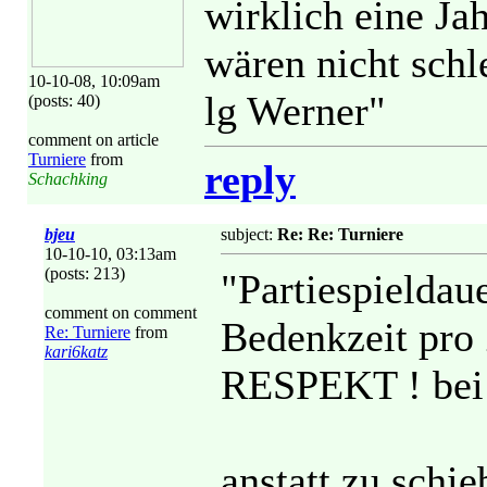
wirklich eine Ja
wären nicht schle
10-10-08, 10:09am
lg Werner"
(posts: 40)
comment on article
Turniere
from
reply
Schachking
bjeu
subject:
Re: Re: Turniere
10-10-10, 03:13am
(posts: 213)
"Partiespieldau
comment on comment
Bedenkzeit pro 
Re: Turniere
from
kari6katz
RESPEKT ! bei 
anstatt zu schie