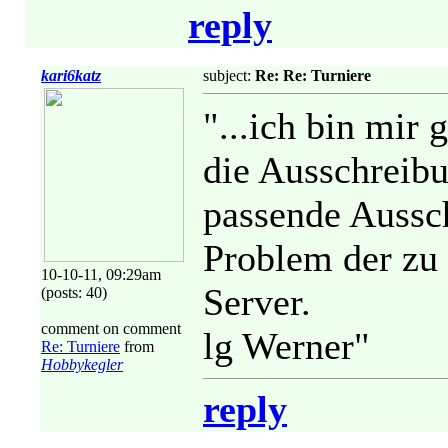
reply
kari6katz
subject:
Re: Re: Turniere
"...ich bin mir 
die Ausschreibu
passende Aussch
Problem der zu
10-10-11, 09:29am
Server.
(posts: 40)
comment on comment
lg Werner"
Re: Turniere
from
Hobbykegler
reply