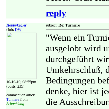
reply
Hobbykegler
subject:
Re: Turniere
club:
DW
"Wenn ein Turni
ausgelobt wird 
durchgeführt wir
Umkehrschluß, da
Bedingungen bef
10-10-10, 08:55pm
(posts: 235)
denke, hier ist j
comment on article
die Ausschreibu
Turniere
from
Schachking