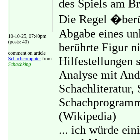
des Spiels am Br
Die Regel �berü
Abgabe eines un
10-10-25, 07:40pm
(posts: 40)
berührte Figur n
comment on article
Hilfestellungen 
Schachcomputer
from
Schachking
Analyse mit And
Schachliteratur
Schachprogramme
(Wikipedia)
... ich würde ein