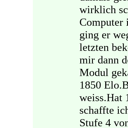
wirklich s
Computer i
ging er w
letzten be
mir dann 
Modul geka
1850 Elo.B
weiss.Hat 
schaffte i
Stufe 4 von