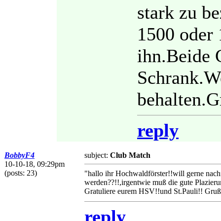
stark zu b
1500 oder
ihn.Beide 
Schrank.We
behalten.G
reply
BobbyF4
subject:
Club Match
10-10-18, 09:29pm
(posts: 23)
"hallo ihr Hochwaldförster!!will gerne na
werden??!!,irgentwie muß die gute Plazieru
Gratuliere eurem HSV!!und St.Pauli!! Gruß
reply