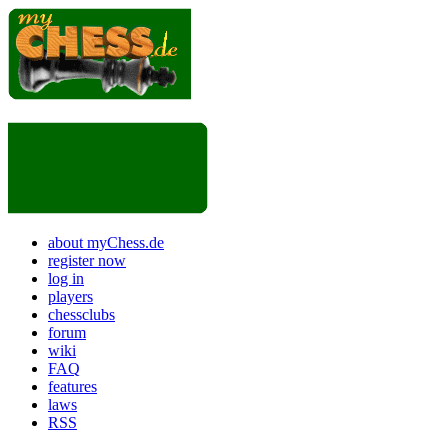
about myChess.de
register now
log in
players
chessclubs
forum
wiki
FAQ
features
laws
RSS