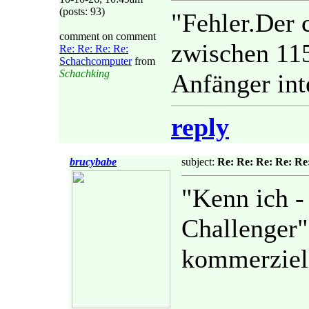
(posts: 93)
"Fehler.Der 
comment on comment
zwischen 115
Re: Re: Re: Re:
Schachcomputer
from
Schachking
Anfänger int
reply
brucybabe
subject:
Re: Re: Re: Re: R
"Kenn ich -
Challenger",
kommerziel