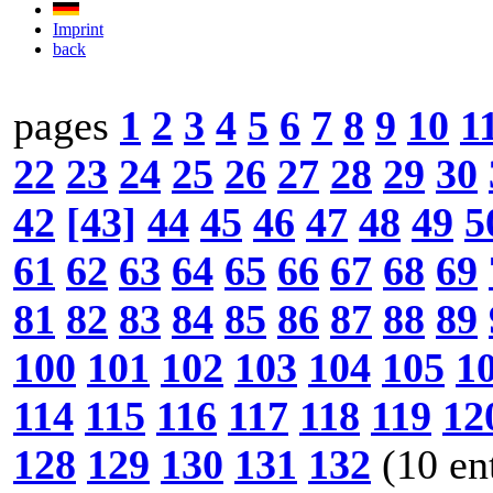
Imprint
back
pages
1
2
3
4
5
6
7
8
9
10
1
22
23
24
25
26
27
28
29
30
42
[43]
44
45
46
47
48
49
5
61
62
63
64
65
66
67
68
69
81
82
83
84
85
86
87
88
89
100
101
102
103
104
105
1
114
115
116
117
118
119
12
128
129
130
131
132
(10 en