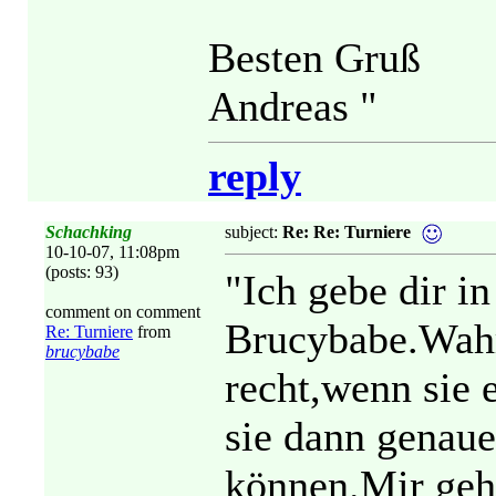
Besten Gruß
Andreas "
reply
Schachking
subject:
Re: Re: Turniere
10-10-07, 11:08pm
(posts: 93)
"Ich gebe dir in
comment on comment
Brucybabe.Wahr
Re: Turniere
from
brucybabe
recht,wenn sie 
sie dann genau
können.Mir geh