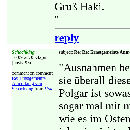
Gruß Haki.
"
reply
Schachking
subject:
Re: Re: Ernstgemeinte Anm
10-09-28, 05:42pm
(posts: 93)
"Ausnahmen bes
comment on comment
sie überall die
Re: Ernstgemeinte
Anmerkung von
Schachking
from
Haki
Polgar ist sowa
sogar mal mit 
wie es im Osten