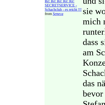
und si
Re: Re: Re: Re: Re:
SECRETSERVICE -
sie wo
Schachclub - es reicht !!!
from
Seneca
mich 
runter
dass 
am Sc
Konze
Schach
das nä
bevor 
Stefa