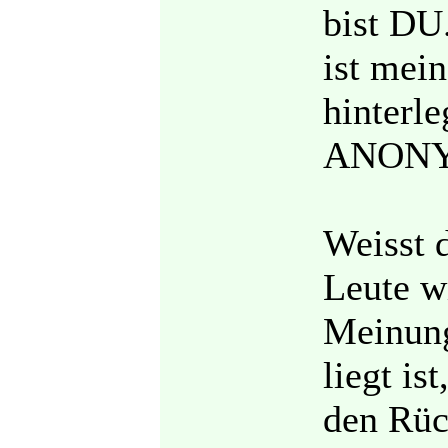
bist DU.
ist mei
hinterl
ANONYM
Weisst d
Leute w
Meinung
liegt is
den Rüc