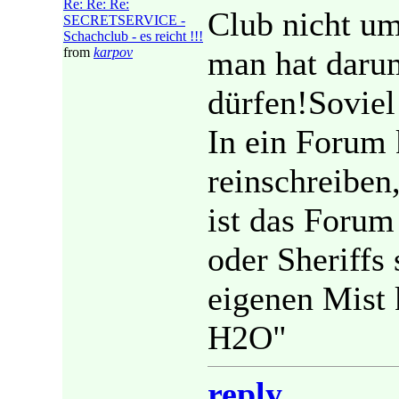
Re: Re: Re:
Club nicht u
SECRETSERVICE -
Schachclub - es reicht !!!
from
karpov
man hat daru
dürfen!Soviel
In ein Forum 
reinschreiben,
ist das Forum
oder Sheriffs
eigenen Mist
H2O"
reply