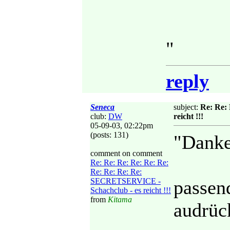
"
reply
Seneca
subject:
Re: Re:
club:
DW
reicht !!!
05-09-03, 02:22pm
(posts: 131)
"Danke
comment on comment
Re: Re: Re: Re: Re: Re:
Re: Re: Re: Re:
SECRETSERVICE -
passen
Schachclub - es reicht !!!
from
Kitama
audrüc