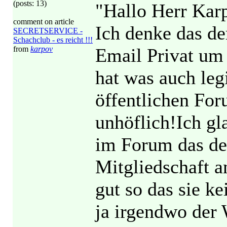
(posts: 13)
"Hallo Herr Ka
comment on article
Ich denke das de
SECRETSERVICE -
Schachclub - es reicht !!!
from
karpov
Email Privat um
hat was auch leg
öffentlichen For
unhöflich!Ich gl
im Forum das der
Mitgliedschaft an
gut so das sie k
ja irgendwo der