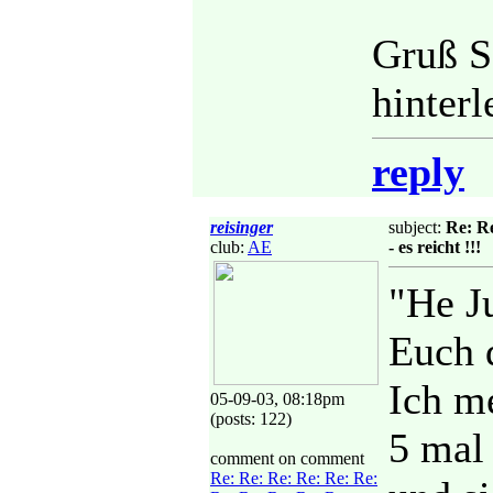
Gruß S
hinterl
reply
reisinger
subject:
Re: R
club:
AE
- es reicht !!!
"He Ju
Euch d
Ich m
05-09-03, 08:18pm
(posts: 122)
5 mal 
comment on comment
Re: Re: Re: Re: Re: Re: