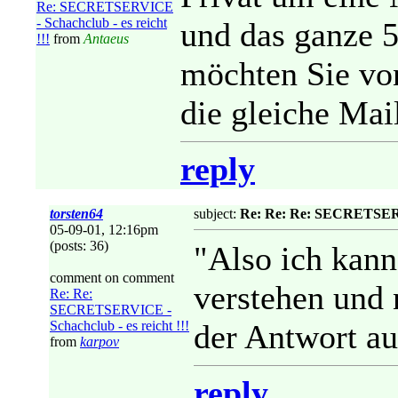
Re: SECRETSERVICE
- Schachclub - es reicht
und das ganze 5 
!!!
from
Antaeus
möchten Sie vo
die gleiche Ma
reply
torsten64
subject:
Re: Re: Re: SECRETSERVI
05-09-01, 12:16pm
(posts: 36)
"Also ich kan
comment on comment
verstehen und 
Re: Re:
SECRETSERVICE -
Schachclub - es reicht !!!
der Antwort au
from
karpov
reply