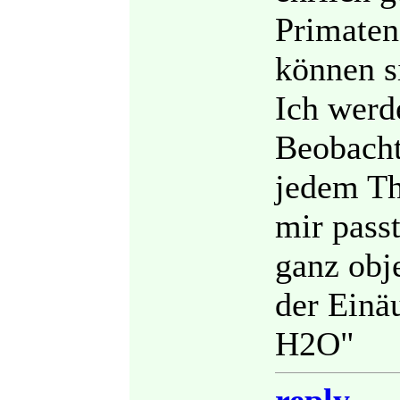
Primaten
können s
Ich werd
Beobacht
jedem Th
mir passt
ganz obje
der Einä
H2O"