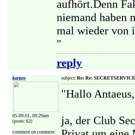
aufhört.Denn Fak
niemand haben m
mal wieder von i
"
reply
karpov
subject:
Re: Re: SECRETSERVICE - S
"Hallo Antaeus,
05-09-01, 09:29am
ja, der Club Se
(posts: 62)
Privat um eine 
comment on comment