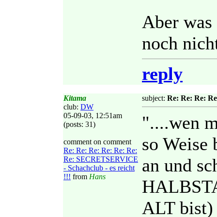
Aber was m
noch nicht
reply
Kitama
subject:
Re: Re: Re: Re
club:
DW
05-09-03, 12:51am
"....wen 
(posts: 31)
so Weise 
comment on comment
Re: Re: Re: Re: Re: Re:
Re: SECRETSERVICE
an und sch
- Schachclub - es reicht
!!!
from
Hans
HALBSTAR
ALT bist) 