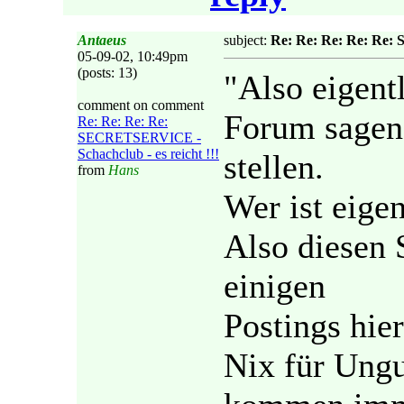
Antaeus
subject:
Re: Re: Re: Re: Re: 
05-09-02, 10:49pm
(posts: 13)
"Also eigentl
comment on comment
Forum sagen
Re: Re: Re: Re:
SECRETSERVICE -
Schachclub - es reicht !!!
stellen.
from
Hans
Wer ist eige
Also diesen 
einigen
Postings hie
Nix für Ung