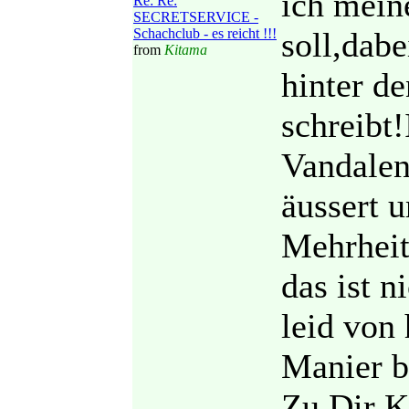
ich mein
Re: Re:
SECRETSERVICE -
Schachclub - es reicht !!!
soll,dab
from
Kitama
hinter d
schreibt!
Vandalen
äussert 
Mehrheit
das ist n
leid von 
Manier b
Zu Dir K