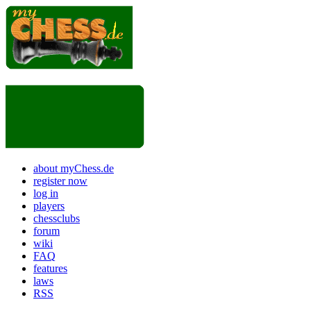
about myChess.de
register now
log in
players
chessclubs
forum
wiki
FAQ
features
laws
RSS