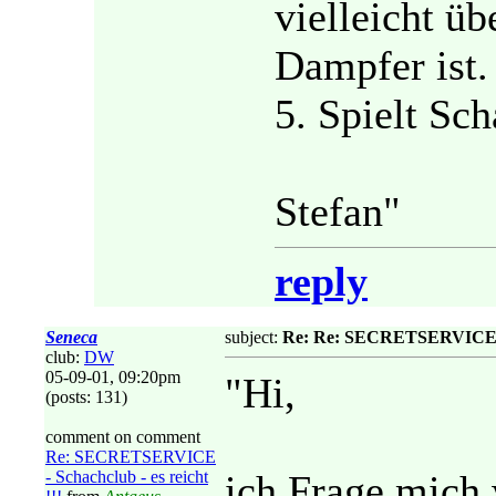
vielleicht ü
Dampfer ist.
5. Spielt Sc
Stefan"
reply
Seneca
subject:
Re: Re: SECRETSERVICE - S
club:
DW
05-09-01, 09:20pm
"Hi,
(posts: 131)
comment on comment
Re: SECRETSERVICE
- Schachclub - es reicht
ich Frage mich