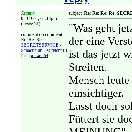
Kitama
subject:
Re: Re: Re: Re: SECRET
05-09-01, 01:14pm
(posts: 31)
"Was geht jet
comment on comment
der eine Verst
Re: Re: Re:
SECRETSERVICE -
Schachclub - es reicht !!!
ist das jetzt
from
torsten64
Streiten.
Mensch leute 
einsichtiger.
Lasst doch so
Füttert sie d
MEINUNG".....