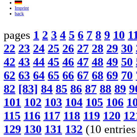
Imprint
back
pages
1
2
3
4
5
6
7
8
9
10
1
22
23
24
25
26
27
28
29
30
42
43
44
45
46
47
48
49
50
62
63
64
65
66
67
68
69
70
82
[83]
84
85
86
87
88
89
9
101
102
103
104
105
106
1
115
116
117
118
119
120
12
129
130
131
132
(10 entries