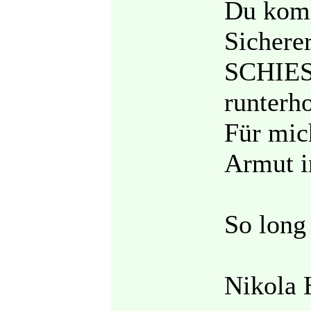
Du komm
Sichere
SCHIESS
runterho
Für mic
Armut i
So long
Nikola 