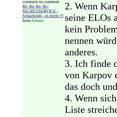
comment on comment
2. Wenn Karp
Re: Re: Re: Re:
SECRETSERVICE -
seine ELOs a
Schachclub - es reicht !!!
from
Kitama
kein Proble
nennen würd
anderes.
3. Ich finde
von Karpov e
das doch und 
4. Wenn sich
Liste streic