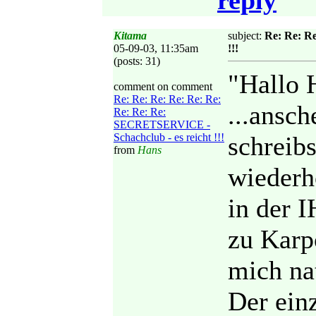
reply
Kitama
subject:
Re: Re: R
05-09-03, 11:35am
!!!
(posts: 31)
"Hallo 
comment on comment
Re: Re: Re: Re: Re: Re:
...ansch
Re: Re: Re:
SECRETSERVICE -
Schachclub - es reicht !!!
schreibs
from
Hans
wiederh
in der 
zu Karpo
mich n
Der einz