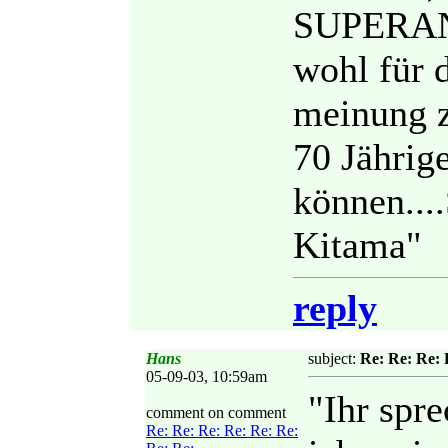
SUPERAN
wohl für 
meinung z
70 Jährig
können....
Kitama"
reply
Hans
subject:
Re: Re: Re: 
05-09-03, 10:59am
"Ihr spr
comment on comment
Re: Re: Re: Re: Re: Re: