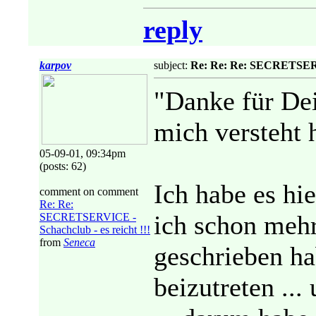
reply
karpov
subject:
Re: Re: Re: SECRETSERVI
"Danke für Dei
mich versteht h
05-09-01, 09:34pm
(posts: 62)
Ich habe es hi
comment on comment
Re: Re:
ich schon meh
SECRETSERVICE -
Schachclub - es reicht !!!
from
Seneca
geschrieben ha
beizutreten ..