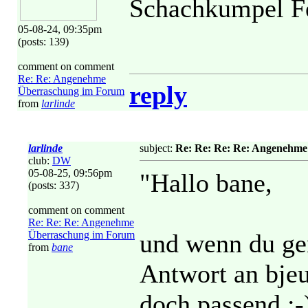
Schachkumpel Fe
05-08-24, 09:35pm
(posts: 139)
comment on comment
Re: Re: Angenehme
reply
Überraschung im Forum
from
larlinde
larlinde
subject:
Re: Re: Re: Re: Angenehm
club:
DW
05-08-25, 09:56pm
"Hallo bane,
(posts: 337)
comment on comment
Re: Re: Re: Angenehme
Überraschung im Forum
und wenn du gen
from
bane
Antwort an bjeu
doch passend :-