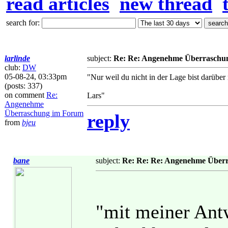
read articles
new thread
search for:
larlinde
subject:
Re: Re: Angenehme Überraschu
club:
DW
05-08-24, 03:33pm
"Nur weil du nicht in der Lage bist darübe
(posts: 337)
on comment
Re:
Lars"
Angenehme
Überraschung im Forum
reply
from
bjeu
bane
subject:
Re: Re: Re: Angenehme Über
"mit meiner Antw