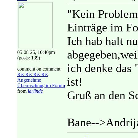
"Kein Problem 
Einträge im F
Ich hab halt 
abgegeben,wei
05-08-25, 10:40pm
(posts: 139)
ich denke das 
comment on comment
Re: Re: Re: Re:
ist!
Angenehme
Überraschung im Forum
from
larlinde
Gruß an den Sc
Bane-->Andrij