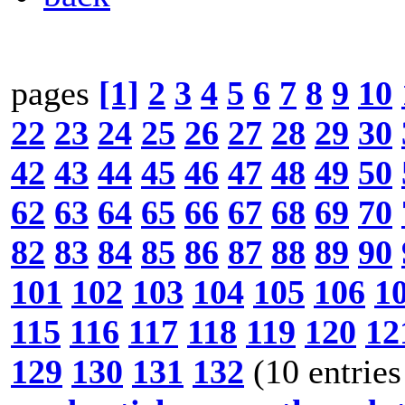
pages
[1]
2
3
4
5
6
7
8
9
10
22
23
24
25
26
27
28
29
30
42
43
44
45
46
47
48
49
50
62
63
64
65
66
67
68
69
70
82
83
84
85
86
87
88
89
90
101
102
103
104
105
106
1
115
116
117
118
119
120
12
129
130
131
132
(10 entries