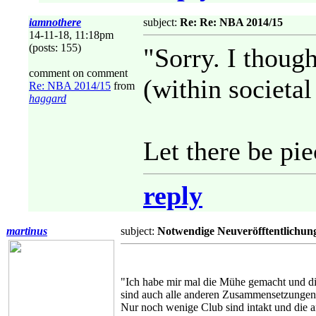
iamnothere
subject:
Re: Re: NBA 2014/15
14-11-18, 11:18pm
(posts: 155)
"Sorry. I thoug
comment on comment
(within societa
Re: NBA 2014/15
from
haggard
Let there be pie
reply
martinus
subject:
Notwendige Neuveröfftentlichun
"Ich habe mir mal die Mühe gemacht und d
sind auch alle anderen Zusammensetzungen 
Nur noch wenige Club sind intakt und die a