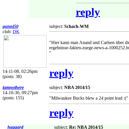
reply
gunni50
subject:
Schach-WM
club:
DK
"Hier kann man Anand und Carlsen über die
ergebnisse-fakten-zuege-news-a-1000252.h
"
reply
14-11-08, 02:26pm
(posts: 38)
iamnothere
subject:
NBA 2014/15
14-10-30, 09:27pm
(posts: 155)
"Milwaukee Bucks blew a 24 point lead :("
reply
haggard
subject:
Re: NBA 2014/15