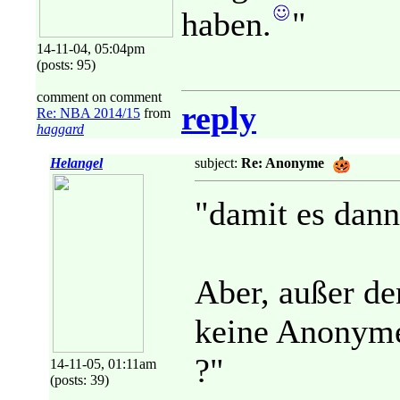
haben.
"
14-11-04, 05:04pm
(posts: 95)
comment on comment
reply
Re: NBA 2014/15
from
haggard
Helangel
subject:
Re: Anonyme
"damit es dann 
Aber, außer de
keine Anonyme
?"
14-11-05, 01:11am
(posts: 39)