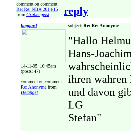
comment on comment
reply
Re: Re: NBA 2014/15
from
Grubengeist
haggard
subject:
Re: Re: Anonyme
"Hallo Helmu
Hans-Joachim
wahrscheinlic
14-11-05, 10:45am
(posts: 47)
ihren wahren 
comment on comment
Re: Anonyme
from
und davon gibt
Helangel
LG
Stefan"