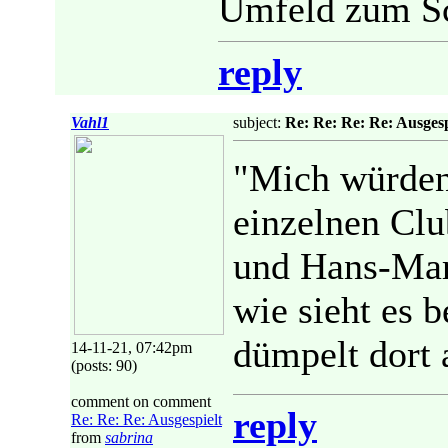
Umfeld zum Sch
reply
Vahl1
subject:
Re: Re: Re: Re: Ausgesp
"Mich würden 
einzelnen Clu
und Hans-Mart
wie sieht es 
dümpelt dort 
14-11-21, 07:42pm
(posts: 90)
comment on comment
reply
Re: Re: Re: Ausgespielt
from
sabrina