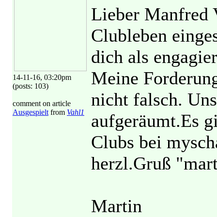
Lieber Manfred V
Clubleben eingesc
dich als engagie
Meine Forderung 
14-11-16, 03:20pm
(posts: 103)
nicht falsch. Uns
comment on article
Ausgespielt
from
Vahl1
aufgeräumt.Es gi
Clubs bei mysch
herzl.Gruß "mar
Martin