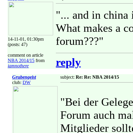
"... and in china 
What makes a co
forum???"
14-11-01, 01:30pm
(posts: 47)
comment on article
reply
NBA 2014/15
from
iamnothere
Grubengeist
subject:
Re: Re: NBA 2014/15
club:
DW
"Bei der Gelege
Forum auch ma
Mitglieder soll