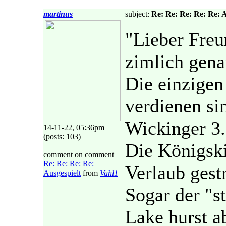
martinus
subject:
Re: Re: Re: Re: Re: A
"Lieber Freu
zimlich gena
Die einzigen
verdienen si
Wickinger 3.
14-11-22, 05:36pm
(posts: 103)
Die Königski
comment on comment
Re: Re: Re: Re:
Verlaub gest
Ausgespielt
from
Vahl1
Sogar der "st
Lake hurst a