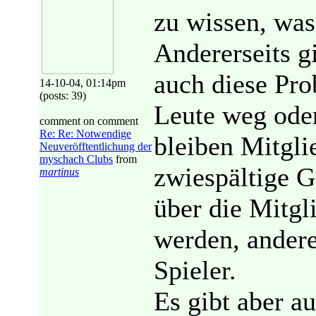
zu wissen, was
Andererseits g
auch diese Pr
14-10-04, 01:14pm
(posts: 39)
Leute weg oder
comment on comment
Re: Re: Notwendige
bleiben Mitgli
Neuveröfftentlichung der
myschach Clubs
from
zwiespältige G
martinus
über die Mitgli
werden, andere
Spieler.
Es gibt aber a