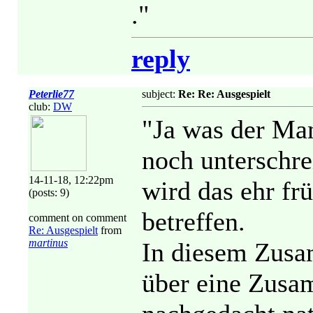
."
reply
Peterlie77
subject:
Re: Re: Ausgespielt
club:
DW
"Ja was der Man
noch unterschre
14-11-18, 12:22pm
wird das ehr fr
(posts: 9)
betreffen.
comment on comment
Re: Ausgespielt
from
martinus
In diesem Zusa
über eine Zusa