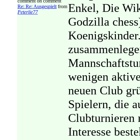
comment on comment
Enkel, Die Wik
Re: Re: Ausgespielt
from
Peterlie77
Godzilla chess)
Koenigskinder.
zusammenlegen
Mannschaftstur
wenigen aktive
neuen Club gr
Spielern, die 
Clubturnieren 
Interesse beste