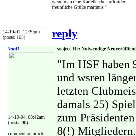
wenn man eine Karteileiche auffortdert.
freunfliche Grüße martinus "
reply
14-10-01, 12:39pm
(posts: 103)
Vahl1
subject:
Re: Notwendige Neuveröfftent
"Im HSF haben 9 
und wsren länger
letzten Clubmeis
damals 25) Spiel
zum Präsidenten
14-10-04, 08:42am
(posts: 90)
8(!) Mitgliedern.
comment on article