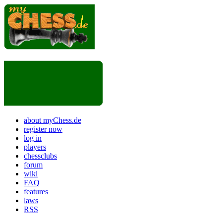
about myChess.de
register now
log in
players
chessclubs
forum
wiki
FAQ
features
laws
RSS