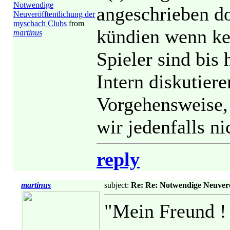
Notwendige
angeschrieben do
Neuveröfftentlichung der
myschach Clubs
from
kündien wenn kei
martinus
Spieler sind bis 
Intern diskutiere
Vorgehensweise,
wir jedenfalls ni
reply
martinus
subject:
Re: Re: Notwendige Neuverö
"Mein Freund !