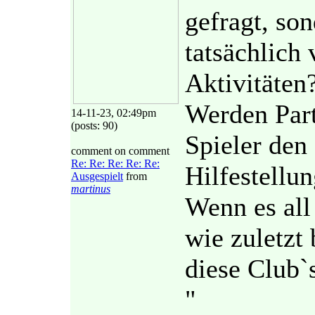
gefragt, so
tatsächlich 
Aktivitäten
Werden Part
14-11-23, 02:49pm
(posts: 90)
Spieler den
comment on comment
Re: Re: Re: Re: Re:
Hilfestellu
Ausgespielt
from
martinus
Wenn es all 
wie zuletzt
diese Club`
"