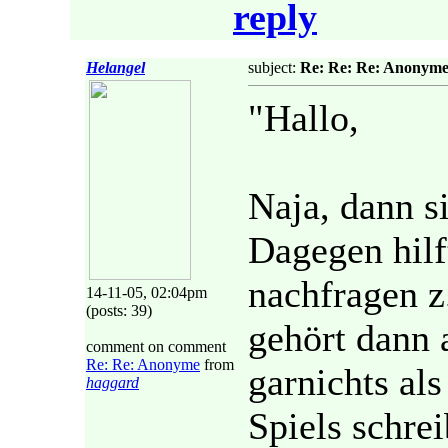
reply
Helangel
subject:
Re: Re: Re: Anonym
"Hallo,
Naja, dann si
Dagegen hilf
nachfragen z
14-11-05, 02:04pm
(posts: 39)
gehört dann 
comment on comment
Re: Re: Anonyme
from
garnichts al
haggard
Spiels schre