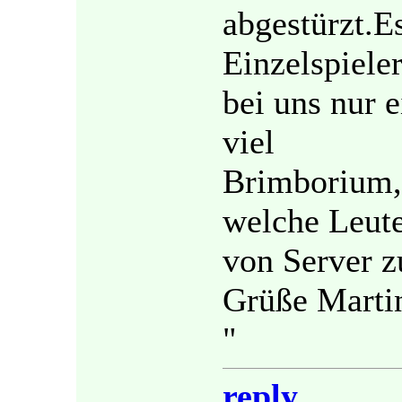
abgestürzt.Es
Einzelspiele
bei uns nur 
viel
Brimborium,
welche Leute
von Server z
Grüße Marti
"
reply