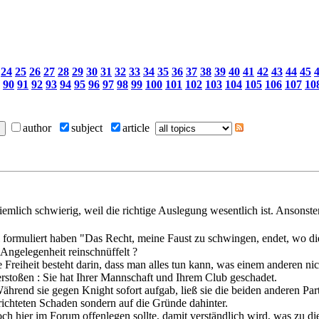
24
25
26
27
28
29
30
31
32
33
34
35
36
37
38
39
40
41
42
43
44
45
90
91
92
93
94
95
96
97
98
99
100
101
102
103
104
105
106
107
10
author
subject
article
 ziemlich schwierig, weil die richtige Auslegung wesentlich ist. Anson
formuliert haben "Das Recht, meine Faust zu schwingen, endet, wo di
ngelegenheit reinschnüffelt ?
e Freiheit besteht darin, dass man alles tun kann, was einem anderen nic
rstoßen : Sie hat Ihrer Mannschaft und Ihrem Club geschadet.
ährend sie gegen Knight sofort aufgab, ließ sie die beiden anderen Par
richteten Schaden sondern auf die Gründe dahinter.
ch hier im Forum offenlegen sollte, damit verständlich wird, was zu d