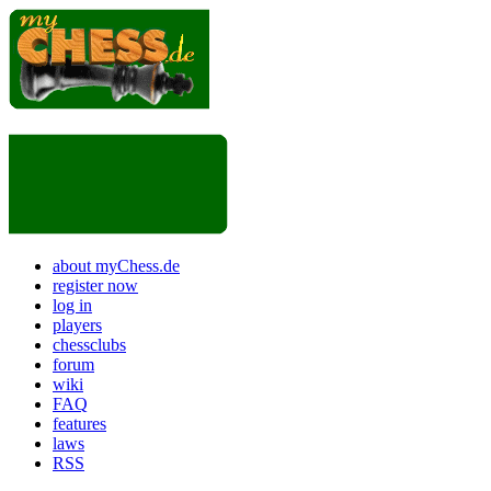
about myChess.de
register now
log in
players
chessclubs
forum
wiki
FAQ
features
laws
RSS