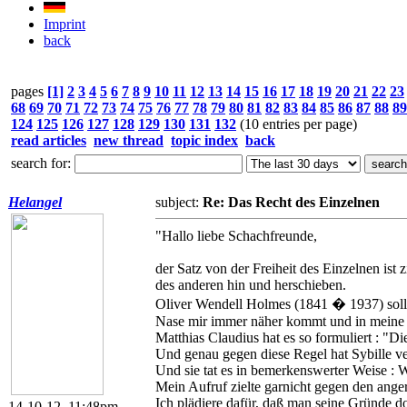
Imprint
back
pages
[1]
2
3
4
5
6
7
8
9
10
11
12
13
14
15
16
17
18
19
20
21
22
23
68
69
70
71
72
73
74
75
76
77
78
79
80
81
82
83
84
85
86
87
88
89
124
125
126
127
128
129
130
131
132
(10 entries per page)
read articles
new thread
topic index
back
search for:
Helangel
subject:
Re: Das Recht des Einzelnen
"Hallo liebe Schachfreunde,
der Satz von der Freiheit des Einzelnen ist
des anderen hin und herschieben.
Oliver Wendell Holmes (1841 � 1937) soll 
Nase mir immer näher kommt und in meine A
Matthias Claudius hat es so formuliert : "Di
Und genau gegen diese Regel hat Sybille ve
Und sie tat es in bemerkenswerter Weise : W
Mein Aufruf zielte garnicht gegen den ange
Ich plädiere dafür, daß man seine Gründe do
14-10-12, 11:48pm