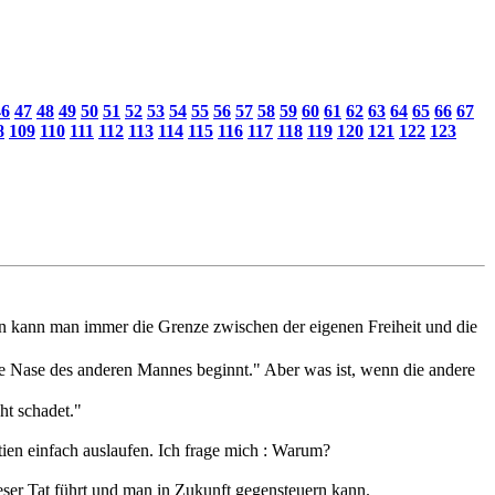
46
47
48
49
50
51
52
53
54
55
56
57
58
59
60
61
62
63
64
65
66
67
8
109
110
111
112
113
114
115
116
117
118
119
120
121
122
123
sten kann man immer die Grenze zwischen der eigenen Freiheit und die
e Nase des anderen Mannes beginnt." Aber was ist, wenn die andere
ht schadet."
tien einfach auslaufen. Ich frage mich : Warum?
ieser Tat führt und man in Zukunft gegensteuern kann.