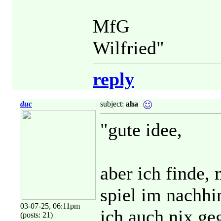
MfG
Wilfried"
reply
duc
subject:
aha
"gute idee,
aber ich finde,
spiel im nachhi
03-07-25, 06:11pm
ich auch nix g
(posts: 21)