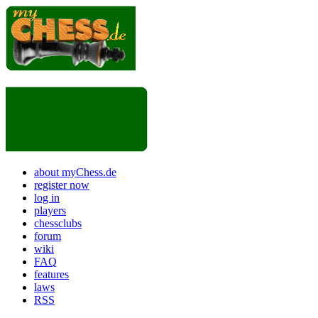
about myChess.de
register now
log in
players
chessclubs
forum
wiki
FAQ
features
laws
RSS