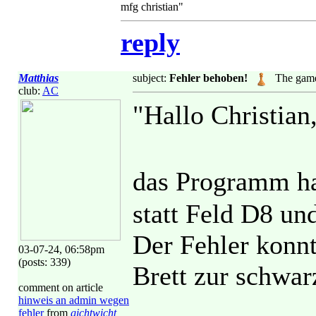
mfg christian"
reply
Matthias
subject:
Fehler behoben!
The game
club:
AC
"Hallo Christian
das Programm h
statt Feld D8 un
Der Fehler konnt
03-07-24, 06:58pm
(posts: 339)
Brett zur schwar
comment on article
hinweis an admin wegen
fehler
from
gichtwicht