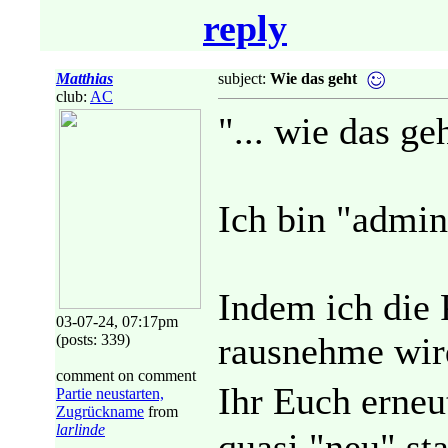
reply
Matthias
subject:
Wie das geht
club:
AC
"... wie das ge
Ich bin "admin
Indem ich die 
03-07-24, 07:17pm
rausnehme wird
(posts: 339)
comment on comment
Ihr Euch erneu
Partie neustarten,
Zugrückname
from
larlinde
quasi "neu" sta