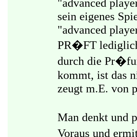
"advanced playe
sein eigenes Spi
"advanced player
PR�FT lediglic
durch die Pr�fu
kommt, ist das n
zeugt m.E. von p
Man denkt und pl
Voraus und ermi