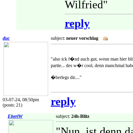
Wilfried"
reply
duc
subject:
neuer vorschlag
"also ick f�nd auch gut, wenn man hier bli
partie... des w�r cool, denn manchmal habe
�berlegs dir...."
reply
03-07-24, 08:50pm
(posts: 21)
EberlW
subject:
24h-Blitz
"Nun, ist denn d