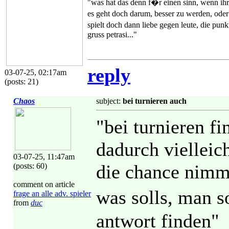
"was hat das denn f�r einen sinn, wenn ihr 
es geht doch darum, besser zu werden, ode
spielt doch dann liebe gegen leute, die pu
gruss petrasi..."
reply
03-07-25, 02:17am
(posts: 21)
Chaos
subject:
bei turnieren auch
"bei turnieren f
dadurch vielleic
03-07-25, 11:47am
die chance nimmt
(posts: 60)
comment on article
was solls, man s
frage an alle adv. spieler
from
duc
antwort finden"