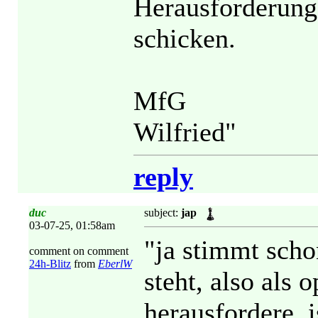
Herausforderung
schicken.
MfG
Wilfried"
reply
duc
subject:
jap
03-07-25, 01:58am
"ja stimmt scho
comment on comment
24h-Blitz
from
EberlW
steht, also als
herausfordere, i