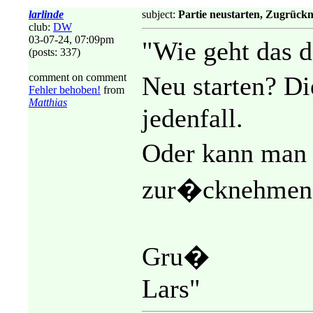
larlinde
subject:
Partie neustarten, Zugrück
club:
DW
03-07-24, 07:09pm
"Wie geht das 
(posts: 337)
comment on comment
Neu starten? D
Fehler behoben!
from
Matthias
jedenfall.
Oder kann man
zur�cknehmen
Gru�
Lars"