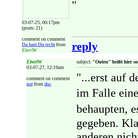
"
03-07-25, 06:17pm
(posts: 21)
comment on comment
reply
Da hast Du recht
from
EberlW
EberlW
subject:
"Outen" heißt hier sov
03-07-27, 12:19am
"...erst auf 
comment on comment
gut
from
duc
im Falle ein
behaupten, e
gegeben. Kla
anderen nich