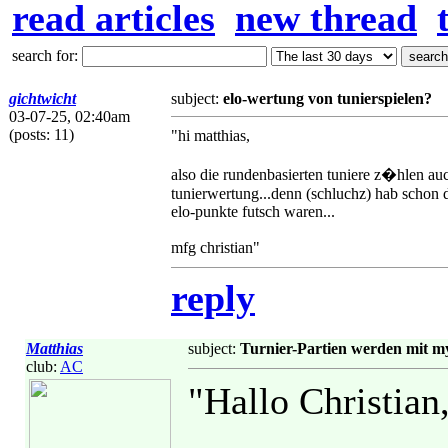
read articles
new thread
search for:
gichtwicht
subject:
elo-wertung von tunierspielen?
03-07-25, 02:40am
(posts: 11)
"hi matthias,
also die rundenbasierten tuniere z�hlen auc
tunierwertung...denn (schluchz) hab schon da
elo-punkte futsch waren...
mfg christian"
reply
Matthias
subject:
Turnier-Partien werden mit 
club:
AC
"Hallo Christian