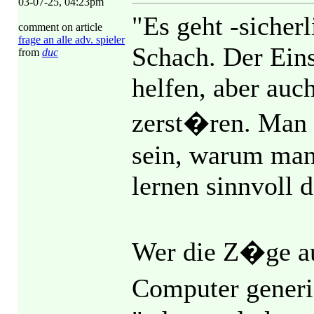
03-07-25, 04:23pm
"Es geht -sicher
comment on article
frage an alle adv. spieler
Schach. Der Ein
from
duc
helfen, aber auc
zerst�ren. Man
sein, warum man
lernen sinnvoll
Wer die Z�ge a
Computer generie