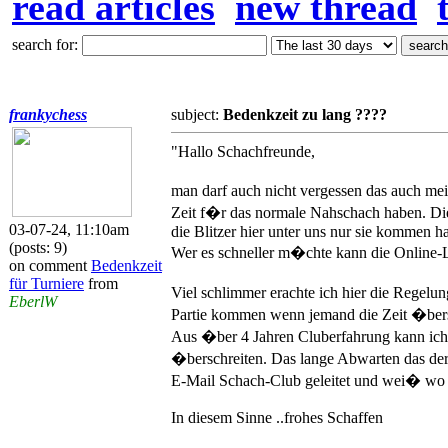
read articles
new thread
search for:
frankychess
subject:
Bedenkzeit zu lang ????
"Hallo Schachfreunde,
man darf auch nicht vergessen das auch mei
Zeit f�r das normale Nahschach haben. Diej
03-07-24, 11:10am
die Blitzer hier unter uns nur sie kommen ha
(posts: 9)
Wer es schneller m�chte kann die Online-L
on comment
Bedenkzeit
für Turniere
from
Viel schlimmer erachte ich hier die Regelu
EberlW
Partie kommen wenn jemand die Zeit �bers
Aus �ber 4 Jahren Cluberfahrung kann ich 
�berschreiten. Das lange Abwarten das derj
E-Mail Schach-Club geleitet und wei� wo vo
In diesem Sinne ..frohes Schaffen