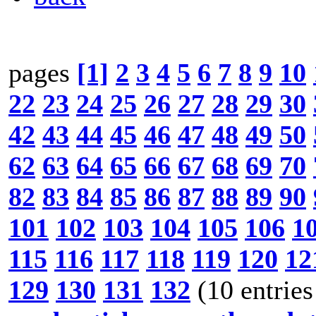
pages
[1]
2
3
4
5
6
7
8
9
10
22
23
24
25
26
27
28
29
30
42
43
44
45
46
47
48
49
50
62
63
64
65
66
67
68
69
70
82
83
84
85
86
87
88
89
90
101
102
103
104
105
106
1
115
116
117
118
119
120
12
129
130
131
132
(10 entries