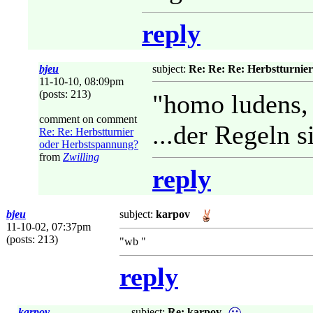
reply
bjeu
subject:
Re: Re: Re: Herbstturnie
11-10-10, 08:09pm
(posts: 213)
"homo ludens,
comment on comment
...der Regeln 
Re: Re: Herbstturnier
oder Herbstspannung?
from
Zwilling
reply
bjeu
subject:
karpov
11-10-02, 07:37pm
(posts: 213)
"wb "
reply
karpov
subject:
Re: karpov