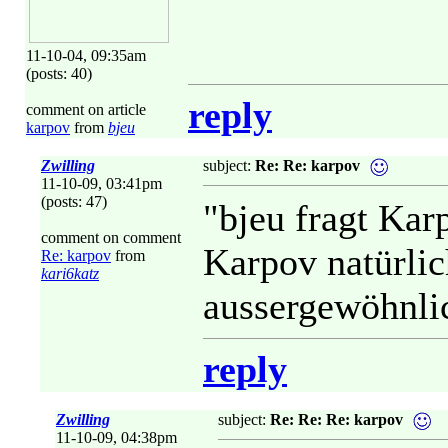
11-10-04, 09:35am
(posts: 40)
reply
comment on article
karpov
from
bjeu
Zwilling
subject:
Re: Re: karpov
11-10-09, 03:41pm
(posts: 47)
"bjeu fragt Kar
comment on comment
Karpov natürlic
Re: karpov
from
kari6katz
aussergewöhnli
reply
Zwilling
subject:
Re: Re: Re: karpov
11-10-09, 04:38pm