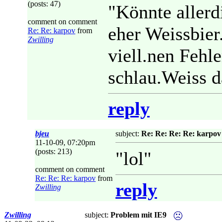
(posts: 47)
"Könnte allerd
comment on comment
eher Weissbier
Re: Re: karpov
from
Zwilling
viell.nen Fehl
schlau.Weiss d
reply
bjeu
subject:
Re: Re: Re: Re: karpov
11-10-09, 07:20pm
(posts: 213)
"lol"
comment on comment
Re: Re: Re: karpov
from
reply
Zwilling
Zwilling
subject:
Problem mit IE9