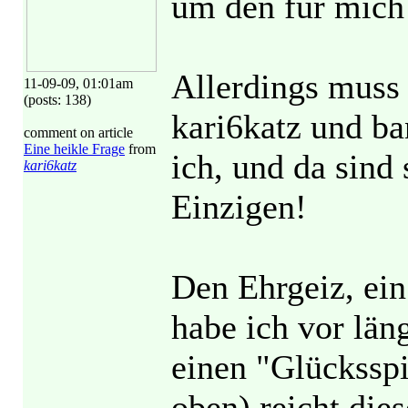
um den für mich 
Allerdings muss 
11-09-09, 01:01am
(posts: 138)
kari6katz und ba
comment on article
Eine heikle Frage
from
ich, und da sind 
kari6katz
Einzigen!
Den Ehrgeiz, ein
habe ich vor län
einen "Glückssp
oben) reicht die