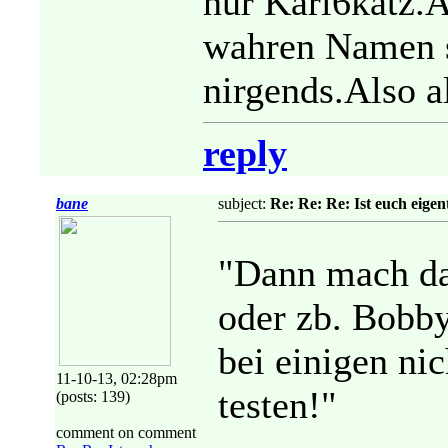
nur Kari6katz.
wahren Namen s
nirgends.Also a
reply
bane
subject:
Re: Re: Re: Ist euch eigent
"Dann mach da
oder zb. BobbyF
bei einigen nich
11-10-13, 02:28pm
testen!"
(posts: 139)
comment on comment