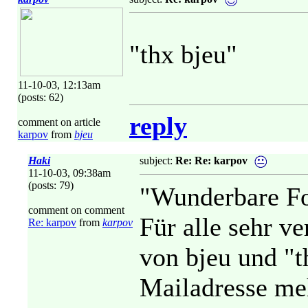
"thx bjeu"
11-10-03, 12:13am
(posts: 62)
reply
comment on article
karpov
from
bjeu
Haki
subject:
Re: Re: karpov
11-10-03, 09:38am
(posts: 79)
"Wunderbare Fo
comment on comment
Für alle sehr ve
Re: karpov
from
karpov
von bjeu und "t
Mailadresse meh