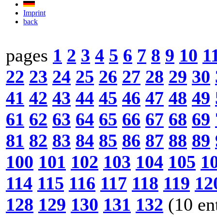
Imprint
back
pages
1
2
3
4
5
6
7
8
9
10
1
22
23
24
25
26
27
28
29
30
41
42
43
44
45
46
47
48
49
61
62
63
64
65
66
67
68
69
81
82
83
84
85
86
87
88
89
100
101
102
103
104
105
1
114
115
116
117
118
119
12
128
129
130
131
132
(10 en