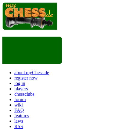
about myChess.de
register now
log in
players
chessclubs
forum
wiki
FAQ
features
laws
RSS