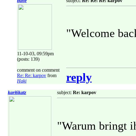
bane
subject:
Re: Re: Re: karpov
"Welcome back
11-10-03, 09:59pm
(posts: 139)
comment on comment
reply
Re: Re: karpov
from
Haki
kari6katz
subject:
Re: karpov
"Warum bringt i