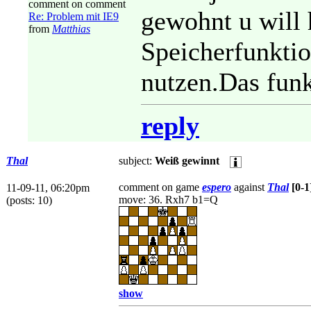
comment on comment
gewohnt u will 
Re: Problem mit IE9
from
Matthias
Speicherfunkti
nutzen.Das funk
reply
Thal
subject:
Weiß gewinnt
comment on game
espero
against
Thal
[0-1
11-09-11, 06:20pm
move: 36. Rxh7 b1=Q
(posts: 10)
show