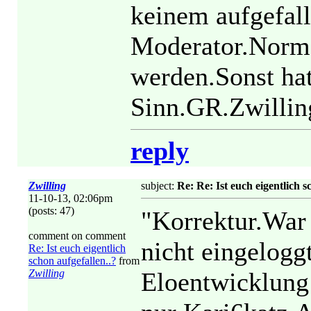
keinem aufgefall
Moderator.Norma
werden.Sonst hat
Sinn.GR.Zwillin
reply
Zwilling
subject:
Re: Re: Ist euch eigentlich s
11-10-13, 02:06pm
(posts: 47)
"Korrektur.War 
comment on comment
nicht eingelogg
Re: Ist euch eigentlich
schon aufgefallen..?
from
Zwilling
Eloentwicklung 