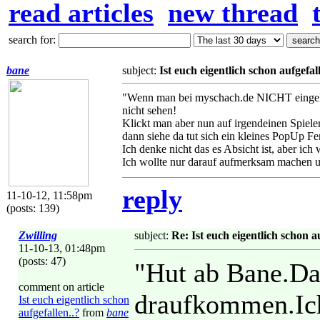
read articles
new thread
search for:
bane
subject:
Ist euch eigentlich schon aufgefal
"Wenn man bei myschach.de NICHT eingelog
nicht sehen!
Klickt man aber nun auf irgendeinen Spiel
dann siehe da tut sich ein kleines PopUp 
Ich denke nicht das es Absicht ist, aber ich
Ich wollte nur darauf aufmerksam machen u
reply
11-10-12, 11:58pm
(posts: 139)
Zwilling
subject:
Re: Ist euch eigentlich schon au
11-10-13, 01:48pm
(posts: 47)
"Hut ab Bane.Da
comment on article
draufkommen.Ich 
Ist euch eigentlich schon
aufgefallen..?
from
bane