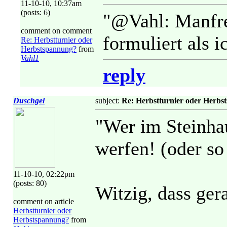
11-10-10, 10:37am
(posts: 6)
"@Vahl: Manfred
comment on comment
formuliert als i
Re: Herbstturnier oder
Herbstspannung?
from
Vahl1
reply
Duschgel
subject:
Re: Herbstturnier oder Herbs
"Wer im Steinhaus
werfen! (oder so
11-10-10, 02:22pm
(posts: 80)
Witzig, dass ger
comment on article
Herbstturnier oder
Herbstspannung?
from