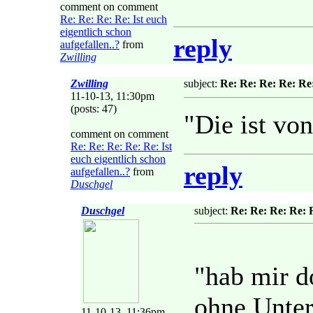
comment on comment
Re: Re: Re: Re: Ist euch
eigentlich schon
reply
aufgefallen..?
from
Zwilling
Zwilling
subject:
Re: Re: Re: Re: Re:
11-10-13, 11:30pm
(posts: 47)
"Die ist vo
comment on comment
Re: Re: Re: Re: Re: Ist
euch eigentlich schon
reply
aufgefallen..?
from
Duschgel
Duschgel
subject:
Re: Re: Re: Re: R
"hab mir d
ohne Unter
11-10-13, 11:36pm