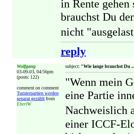
in Rente gehen s
brauchst Du den
nicht "ausgelast
reply
Wolfgang
subject:
"Wie lange brauchst Du ...
03-09-03, 04:56pm
(posts: 122)
"Wenn mein Ge
comment on comment
eine Partie inn
Turnierpartien werden
separat gezählt
from
EberlW
Nachweislich 
einer ICCF-Elo