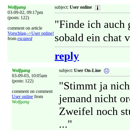
Wolfgang
subject:
User online
03-09-02, 09:17pm
(posts: 122)
"Finde ich auch 
comment on article
Vorschlag-->User online!
sobald ein chat v
from
escaped
reply
Wolfgang
subject:
User On-Line
03-09-03, 10:05am
(posts: 122)
"Stimmt ja nic
comment on comment
jemand nicht or
User online
from
Wolfgang
Zweifel noch st
..."