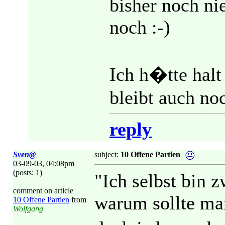
bisher noch ni
noch :-)
Ich h�tte halt
bleibt auch no
reply
Sven@
subject:
10 Offene Partien
03-09-03, 04:08pm
(posts: 1)
"Ich selbst bin z
comment on article
warum sollte ma
10 Offene Partien
from
Wolfgang