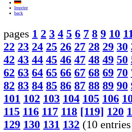
Imprint
back
pages
1
2
3
4
5
6
7
8
9
10
1
22
23
24
25
26
27
28
29
30
42
43
44
45
46
47
48
49
50
62
63
64
65
66
67
68
69
70
82
83
84
85
86
87
88
89
90
101
102
103
104
105
106
1
115
116
117
118
[119]
120
129
130
131
132
(10 entries