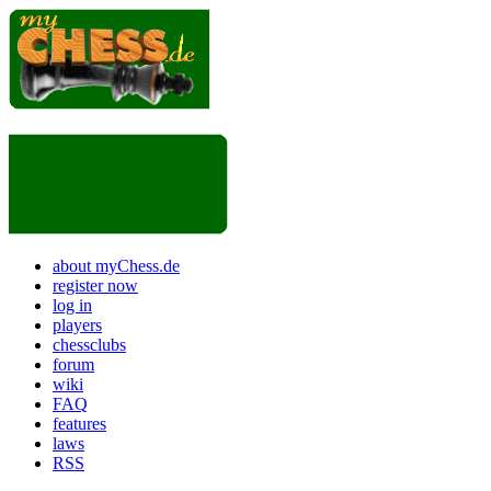
about myChess.de
register now
log in
players
chessclubs
forum
wiki
FAQ
features
laws
RSS