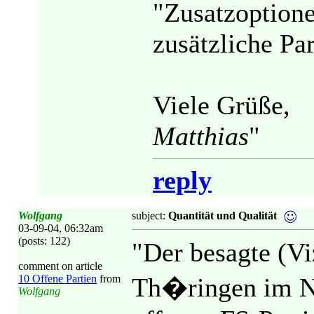
"Zusatzoptione
zusätzliche Pa
Viele Grüße,
Matthias
"
reply
Wolfgang
subject:
Quantität und Qualität
03-09-04, 06:32am
(posts: 122)
"Der besagte (V
comment on article
10 Offene Partien
from
Th�ringen im Na
Wolfgang