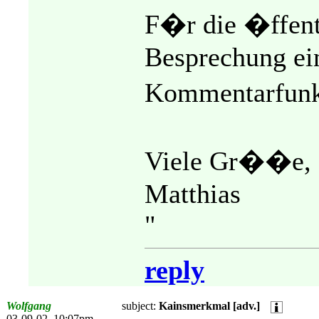
F�r die �ffen
Besprechung eine
Kommentarfunk
Viele Gr��e,
Matthias
"
reply
Wolfgang
subject:
Kainsmerkmal [adv.]
03-09-02, 10:07pm