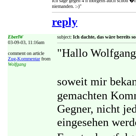
Ich sage gegen 4 h morgens auch schon �mal g
niemanden. :-)"
reply
EberlW
subject:
Ich dachte, das wäre bereits so.
03-09-03, 11:16am
"Hallo Wolfgang
comment on article
Zug-Kommentar
from
Wolfgang
soweit mir beka
gemachten Komm
Gegner, nicht j
eingesehen werd