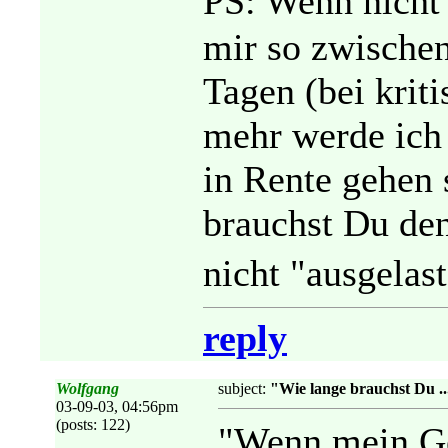
PS: Wenn nicht
mir so zwische
Tagen (bei krit
mehr werde ich 
in Rente gehen s
brauchst Du den
nicht "ausgelast
reply
Wolfgang
subject:
"Wie lange brauchst Du ...
03-09-03, 04:56pm
(posts: 122)
"Wenn mein Ge