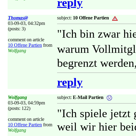
reply
Thomas@
subject:
10 Offene Partien
03-09-03, 04:32pm
(posts: 3)
"Ich bin zwar hi
comment on article
10 Offene Partien
from
warum Vollmitgl
Wolfgang
begrenzt werden,
reply
Wolfgang
subject:
E-Mail Partien
03-09-03, 04:59pm
(posts: 122)
"Ich spiele jetz
comment on article
weil wir hier be
10 Offene Partien
from
Wolfgang