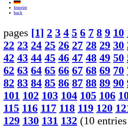
Imprint
back
pages
[1]
2
3
4
5
6
7
8
9
10
22
23
24
25
26
27
28
29
30
42
43
44
45
46
47
48
49
50
62
63
64
65
66
67
68
69
70
82
83
84
85
86
87
88
89
90
101
102
103
104
105
106
1
115
116
117
118
119
120
12
129
130
131
132
(10 entries