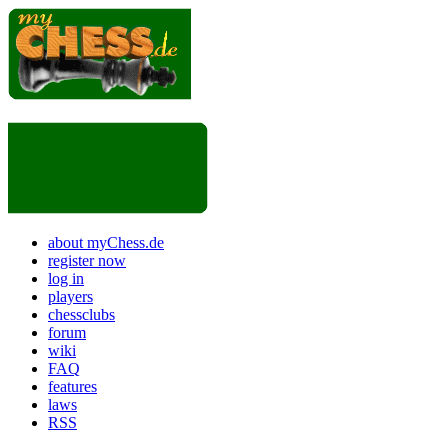
about myChess.de
register now
log in
players
chessclubs
forum
wiki
FAQ
features
laws
RSS