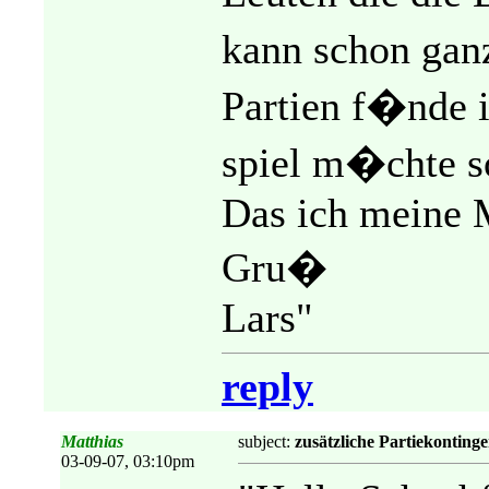
kann schon gan
Partien f�nde 
spiel m�chte so
Das ich meine
Gru�
Lars"
reply
Matthias
subject:
zusätzliche Partiekonting
03-09-07, 03:10pm