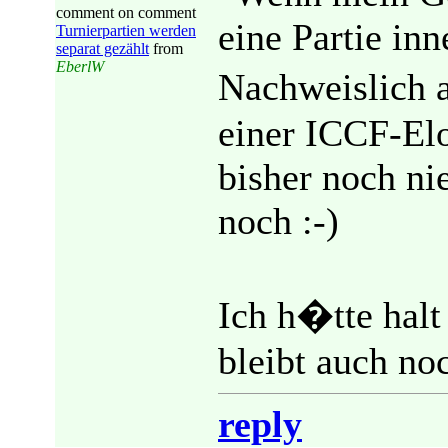
comment on comment
eine Partie inn
Turnierpartien werden
separat gezählt
from
EberlW
Nachweislich 
einer ICCF-Elo
bisher noch ni
noch :-)
Ich h�tte halt
bleibt auch no
reply