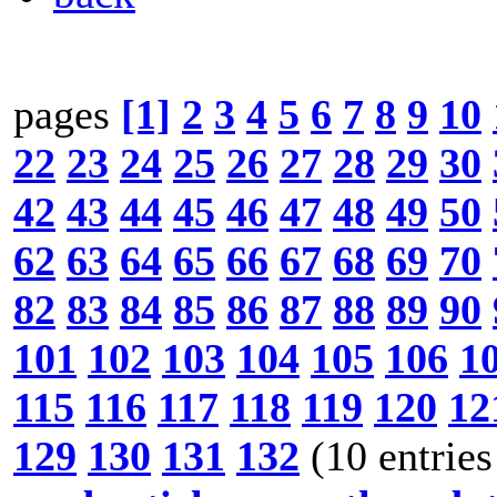
pages
[1]
2
3
4
5
6
7
8
9
10
22
23
24
25
26
27
28
29
30
42
43
44
45
46
47
48
49
50
62
63
64
65
66
67
68
69
70
82
83
84
85
86
87
88
89
90
101
102
103
104
105
106
1
115
116
117
118
119
120
12
129
130
131
132
(10 entries