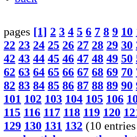
pages
[1]
2
3
4
5
6
7
8
9
10
22
23
24
25
26
27
28
29
30
42
43
44
45
46
47
48
49
50
62
63
64
65
66
67
68
69
70
82
83
84
85
86
87
88
89
90
101
102
103
104
105
106
1
115
116
117
118
119
120
12
129
130
131
132
(10 entries