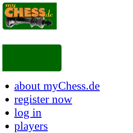
about myChess.de
register now
log in
players