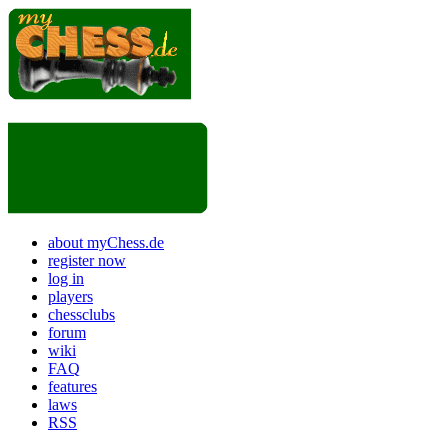
about myChess.de
register now
log in
players
chessclubs
forum
wiki
FAQ
features
laws
RSS