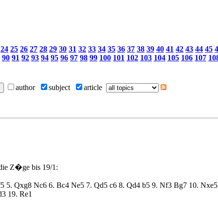
24
25
26
27
28
29
30
31
32
33
34
35
36
37
38
39
40
41
42
43
44
45
90
91
92
93
94
95
96
97
98
99
100
101
102
103
104
105
106
107
10
author
subject
article
 die Z�ge bis 19/1:
 f5 5. Qxg8 Nc6 6. Bc4 Ne5 7. Qd5 c6 8. Qd4 b5 9. Nf3 Bg7 10. Nxe
d3 19. Re1