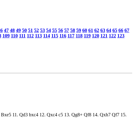
46
47
48
49
50
51
52
53
54
55
56
57
58
59
60
61
62
63
64
65
66
67
8
109
110
111
112
113
114
115
116
117
118
119
120
121
122
123
5 Bxe5 11. Qd3 bxc4 12. Qxc4 c5 13. Qg8+ Qf8 14. Qxh7 Qf7 15.