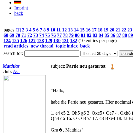
Imprint
back
pages
[1]
2
3
4
5
6
7
8
9
10
11
12
13
14
15
16
17
18
19
20
21
22
23
68
69
70
71
72
73
74
75
76
77
78
79
80
81
82
83
84
85
86
87
88
89
124
125
126
127
128
129
130
131
132
(10 entries per page)
read articles
new thread
topic index
back
search for:
Matthias
subject:
Partie neu gestartet
club:
AC
"Hallo,
habe die Partie neu gestartet. Hier nochmal
1. e4 e5 2. Qh5 g6 3. Qxe5+ Qe7 4. Qxh8
Qh4 d6 16. O-O Bb7 17. c3 Bxe4 18. f3 B
Gru�, Matthias"