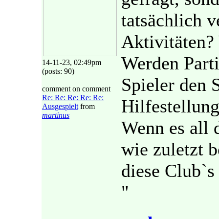
tatsächlich v
Aktivitäten?
Werden Parti
14-11-23, 02:49pm
(posts: 90)
Spieler den 
comment on comment
Re: Re: Re: Re: Re:
Hilfestellun
Ausgespielt
from
martinus
Wenn es all d
wie zuletzt 
diese Club`s
"