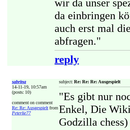
wir da unser spe
da einbringen k
auch erst mal di
abfragen."
reply
sabrina
subject:
Re: Re: Re: Ausgespielt
14-11-19, 10:57am
(posts: 10)
"Es gibt nur no
comment on comment
Enkel, Die Wiki
Re: Re: Ausgespielt
from
Peterlie77
Godzilla chess) 