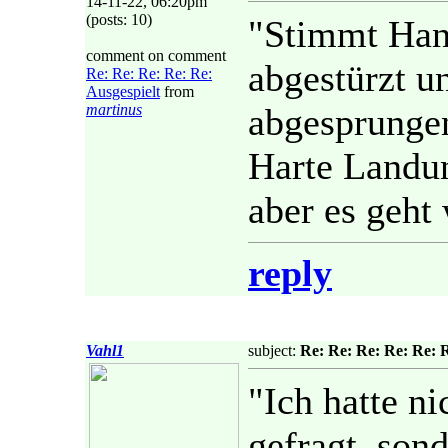
14-11-22, 06:20pm
(posts: 10)
"Stimmt Hans
comment on comment
abgestürzt u
Re: Re: Re: Re: Re:
Ausgespielt
from
martinus
abgesprunge
Harte Landun
aber es geht
reply
Vahl1
subject:
Re: Re: Re: Re: Re: R
"Ich hatte n
gefragt, son