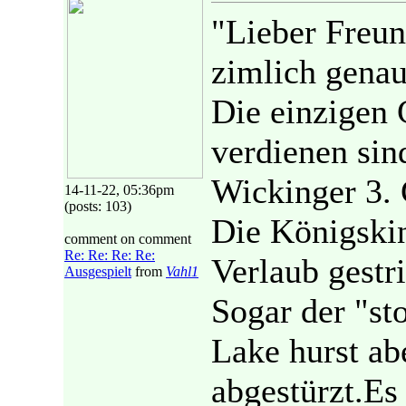
"Lieber Freun
zimlich genau
Die einzigen
verdienen sin
Wickinger 3. 
14-11-22, 05:36pm
(posts: 103)
Die Königskin
comment on comment
Re: Re: Re: Re:
Verlaub gestr
Ausgespielt
from
Vahl1
Sogar der "sto
Lake hurst ab
abgestürzt.Es 