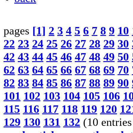
pages
[1]
2
3
4
5
6
7
8
9
10
22
23
24
25
26
27
28
29
30
42
43
44
45
46
47
48
49
50
62
63
64
65
66
67
68
69
70
82
83
84
85
86
87
88
89
90
101
102
103
104
105
106
1
115
116
117
118
119
120
12
129
130
131
132
(10 entries