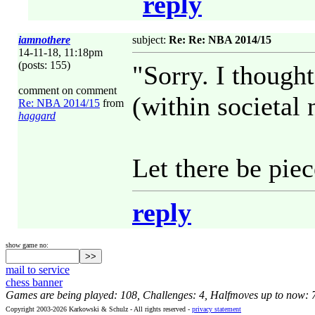
reply
iamnothere
subject:
Re: Re: NBA 2014/15
14-11-18, 11:18pm
(posts: 155)
"Sorry. I though
comment on comment
(within societal
Re: NBA 2014/15
from
haggard
Let there be piec
reply
show game no:
mail to service
chess banner
Games are being played: 108, Challenges: 4, Halfmoves up to now: 
Copyright 2003-2026 Karkowski & Schulz - All rights reserved -
privacy statement