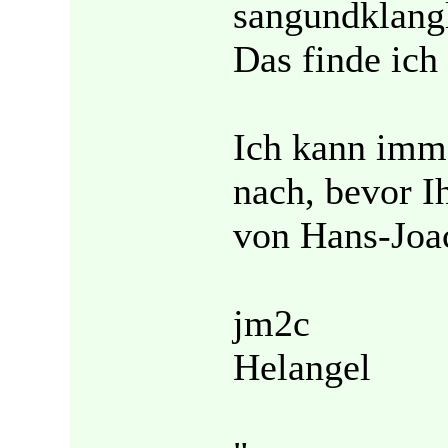
sangundklangl
Das finde ich 
Ich kann imm
nach, bevor I
von Hans-Joach
jm2c
Helangel