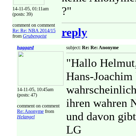
?"
14-11-05, 01:11am
(posts: 39)
comment on comment
reply
Re: Re: NBA 2014/15
from
Grubengeist
haggard
subject:
Re: Re: Anonyme
"Hallo Helmut
Hans-Joachim 
wahrscheinlich
14-11-05, 10:45am
(posts: 47)
ihren wahren 
comment on comment
Re: Anonyme
from
und davon gibt 
Helangel
LG