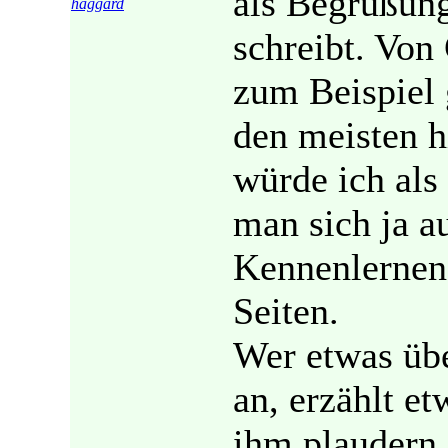
als Begrüßung
haggard
schreibt. Von
zum Beispiel
den meisten h
würde ich al
man sich ja a
Kennenlernen 
Seiten.
Wer etwas übe
an, erzählt e
ihm plaudern.