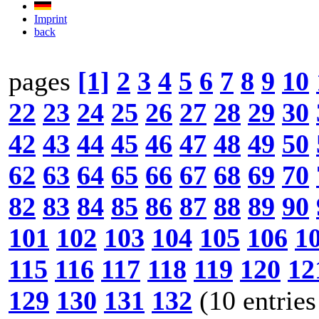
Imprint
back
pages
[1]
2
3
4
5
6
7
8
9
10
22
23
24
25
26
27
28
29
30
42
43
44
45
46
47
48
49
50
62
63
64
65
66
67
68
69
70
82
83
84
85
86
87
88
89
90
101
102
103
104
105
106
1
115
116
117
118
119
120
12
129
130
131
132
(10 entries