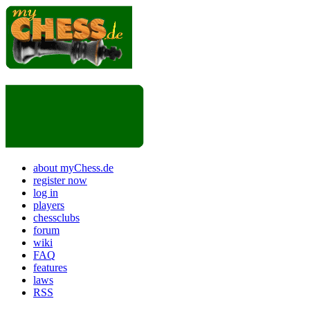
about myChess.de
register now
log in
players
chessclubs
forum
wiki
FAQ
features
laws
RSS