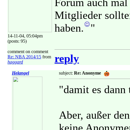
Forum auch mal
Mitglieder sollt
haben.
"
14-11-04, 05:04pm
(posts: 95)
comment on comment
reply
Re: NBA 2014/15
from
haggard
Helangel
subject:
Re: Anonyme
"damit es dann t
Aber, außer den
keine Anonymen