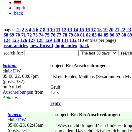
Imprint
back
pages
[1]
2
3
4
5
6
7
8
9
10
11
12
13
14
15
16
17
18
19
20
21
22
23
68
69
70
71
72
73
74
75
76
77
78
79
80
81
82
83
84
85
86
87
88
89
124
125
126
127
128
129
130
131
132
(10 entries per page)
read articles
new thread
topic index
back
search for:
larlinde
subject:
Re: Auschreibungen
club:
DW
05-08-22, 08:07pm
"Ist ein Fehler, Matthias (Sysadmin von My
(posts: 337)
on Artikel
Gruß
Auschreibungen
from
Lars"
Antaeus
reply
Seneca
subject:
Re: Re: Auschreibungen
club:
DW
05-08-23, 02:45am
"Wieso nicht dringend? ich finde es drin
(posts: 131)
anmelden. Das geht jetzt aber nicht und 