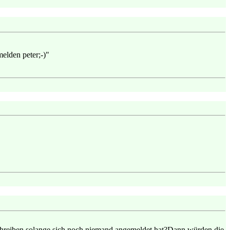
melden peter;-)"
schreiben,solange sich noch niemand angemeldet hat?Dann würden die