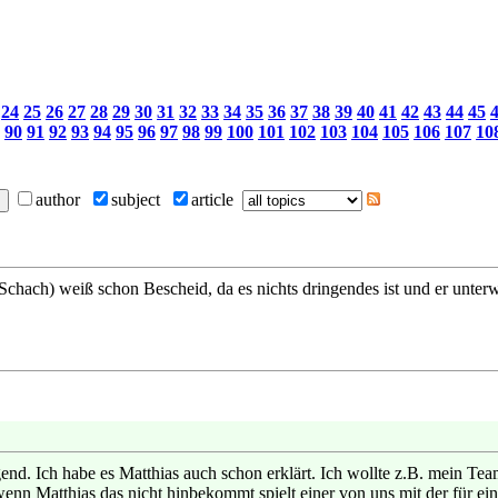
24
25
26
27
28
29
30
31
32
33
34
35
36
37
38
39
40
41
42
43
44
45
90
91
92
93
94
95
96
97
98
99
100
101
102
103
104
105
106
107
10
author
subject
article
Schach) weiß schon Bescheid, da es nichts dringendes ist und er unter
gend. Ich habe es Matthias auch schon erklärt. Ich wollte z.B. mein T
wenn Matthias das nicht hinbekommt spielt einer von uns mit der für ei