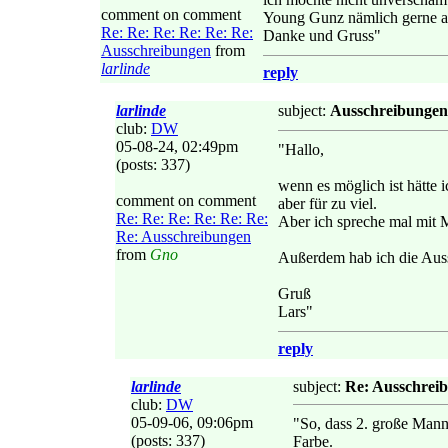
comment on comment
Young Gunz nämlich gerne a
Re: Re: Re: Re: Re: Re:
Danke und Gruss"
Ausschreibungen
from
larlinde
reply
larlinde
subject:
Ausschreibunge
club:
DW
05-08-24, 02:49pm
"Hallo,
(posts: 337)
wenn es möglich ist hätte 
comment on comment
aber für zu viel.
Re: Re: Re: Re: Re: Re:
Aber ich spreche mal mit M
Re: Ausschreibungen
from
Gno
Außerdem hab ich die Aus
Gruß
Lars"
reply
larlinde
subject:
Re: Ausschrei
club:
DW
05-09-06, 09:06pm
"So, dass 2. große Manns
(posts: 337)
Farbe.