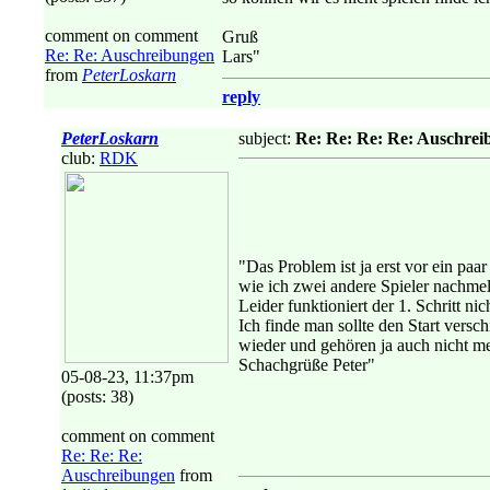
comment on comment
Gruß
Re: Re: Auschreibungen
Lars"
from
PeterLoskarn
reply
PeterLoskarn
subject:
Re: Re: Re: Re: Auschre
club:
RDK
"Das Problem ist ja erst vor ein paa
wie ich zwei andere Spieler nachmel
Leider funktioniert der 1. Schritt n
Ich finde man sollte den Start vers
wieder und gehören ja auch nicht me
Schachgrüße Peter"
05-08-23, 11:37pm
(posts: 38)
comment on comment
Re: Re: Re:
Auschreibungen
from