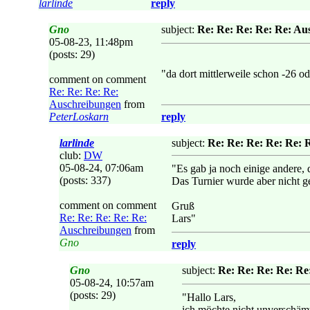
larlinde
reply
Gno
subject:
Re: Re: Re: Re: Re: Au
05-08-23, 11:48pm
(posts: 29)
"da dort mittlerweile schon -26 od
comment on comment
Re: Re: Re: Re:
Auschreibungen
from
PeterLoskarn
reply
larlinde
subject:
Re: Re: Re: Re: Re: 
club:
DW
05-08-24, 07:06am
"Es gab ja noch einige andere, 
(posts: 337)
Das Turnier wurde aber nicht ge
comment on comment
Gruß
Re: Re: Re: Re: Re:
Lars"
Auschreibungen
from
Gno
reply
Gno
subject:
Re: Re: Re: Re: Re
05-08-24, 10:57am
(posts: 29)
"Hallo Lars,
ich möchte nicht unverschäm