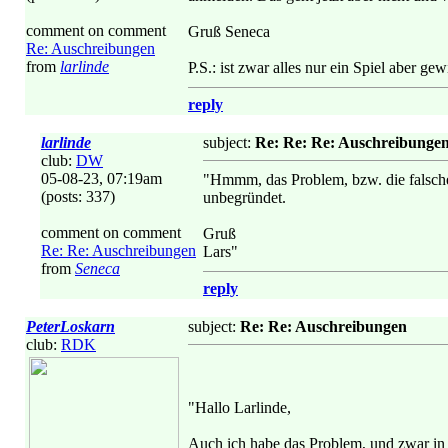
comment on comment
Gruß Seneca
Re: Auschreibungen
from
larlinde
P.S.: ist zwar alles nur ein Spiel aber g
reply
larlinde
subject:
Re: Re: Re: Auschreibunge
club:
DW
05-08-23, 07:19am
"Hmmm, das Problem, bzw. die falsche
(posts: 337)
unbegründet.
comment on comment
Gruß
Re: Re: Auschreibungen
Lars"
from
Seneca
reply
PeterLoskarn
subject:
Re: Re: Auschreibungen
club:
RDK
"Hallo Larlinde,
Auch ich habe das Problem, und zwar in 