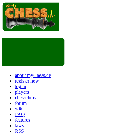
about myChess.de
register now
log in
players
chessclubs
forum
wiki
FAQ
features
laws
RSS