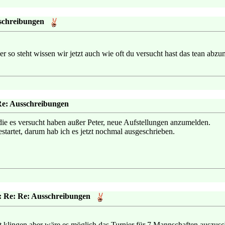
schreibungen
er so steht wissen wir jetzt auch wie oft du versucht hast das tean abzu
Re: Ausschreibungen
die es versucht haben außer Peter, neue Aufstellungen anzumelden.
startet, darum hab ich es jetzt nochmal ausgeschrieben.
: Re: Re: Ausschreibungen
t klingen,aber wäre es möglich das Turnier für 7 Mannschaften auszu