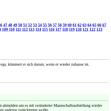
46
47
48
49
50
51
52
53
54
55
56
57
58
59
60
61
62
63
64
65
66
67
8
109
110
111
112
113
114
115
116
117
118
119
120
121
122
123
wegs, kümmert er sich darum, wenn er wieder zuhause ist.
eam abmelden um es mit veränderter Mannschaftsaufstellung wieder
nen anderen zurücktreten wollte.