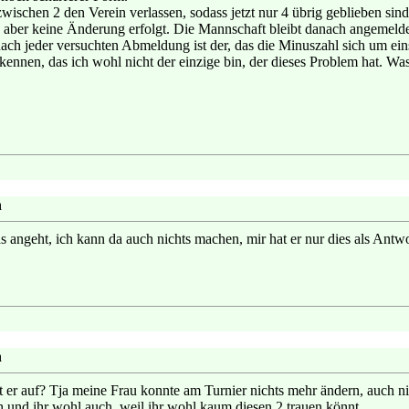
wischen 2 den Verein verlassen, sodass jetzt nur 4 übrig geblieben si
aber keine Änderung erfolgt. Die Mannschaft bleibt danach angemeldet
nach jeder versuchten Abmeldung ist der, das die Minuszahl sich um eins
ennen, das ich wohl nicht der einzige bin, der dieses Problem hat. Wa
n
s angeht, ich kann da auch nichts machen, mir hat er nur dies als Antwo
n
 er auf? Tja meine Frau konnte am Turnier nichts mehr ändern, auch nic
ch und ihr wohl auch, weil ihr wohl kaum diesen 2 trauen könnt.