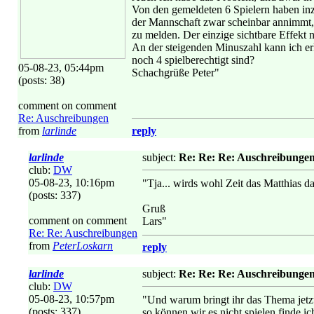
Von den gemeldeten 6 Spielern haben inz
der Mannschaft zwar scheinbar annimmt, 
zu melden. Der einzige sichtbare Effekt 
An der steigenden Minuszahl kann ich erk
noch 4 spielberechtigt sind?
05-08-23, 05:44pm
Schachgrüße Peter"
(posts: 38)
comment on comment
Re: Auschreibungen
from
larlinde
reply
larlinde
subject:
Re: Re: Re: Auschreibunge
club:
DW
05-08-23, 10:16pm
"Tja... wirds wohl Zeit das Matthias da
(posts: 337)
Gruß
comment on comment
Lars"
Re: Re: Auschreibungen
from
PeterLoskarn
reply
larlinde
subject:
Re: Re: Re: Auschreibunge
club:
DW
05-08-23, 10:57pm
"Und warum bringt ihr das Thema jetzt
(posts: 337)
so können wir es nicht spielen finde i