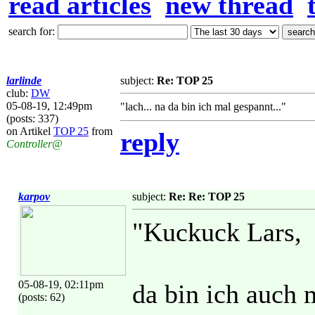
read articles
new thread
search for:
larlinde
subject:
Re: TOP 25
club:
DW
05-08-19, 12:49pm
"lach... na da bin ich mal gespannt..."
(posts: 337)
on Artikel
TOP 25
from
reply
Controller@
karpov
subject:
Re: Re: TOP 25
"Kuckuck Lars,
05-08-19, 02:11pm
da bin ich auch m
(posts: 62)