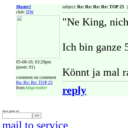
Master1
subject:
Re: Re: Re: Re: TOP 25
club:
DW
"Ne King, nich
Ich bin ganze 
05-08-19, 03:29pm
(posts: 91)
Könnt ja mal ra
comment on comment
Re: Re: Re: TOP 25
reply
from
kingcrusher
show game no:
mail to service