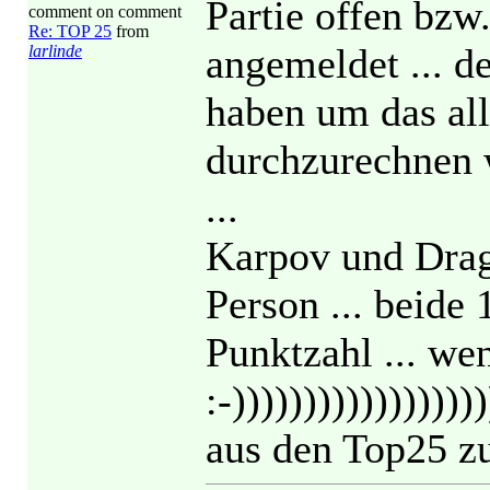
Partie offen bzw.
comment on comment
Re: TOP 25
from
angemeldet ... 
larlinde
haben um das al
durchzurechnen w
...
Karpov und Drag
Person ... beide
Punktzahl ... we
:-))))))))))))))))
aus den Top25 zu