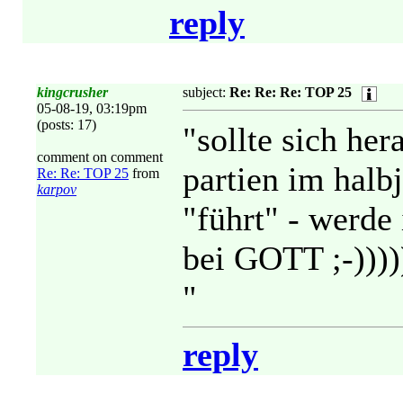
reply
kingcrusher
subject:
Re: Re: Re: TOP 25
05-08-19, 03:19pm
(posts: 17)
"sollte sich her
comment on comment
partien im halbj
Re: Re: TOP 25
from
karpov
"führt" - werde
bei GOTT ;-))))
"
reply