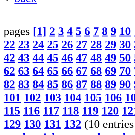
pages
[1]
2
3
4
5
6
7
8
9
10
22
23
24
25
26
27
28
29
30
42
43
44
45
46
47
48
49
50
62
63
64
65
66
67
68
69
70
82
83
84
85
86
87
88
89
90
101
102
103
104
105
106
1
115
116
117
118
119
120
12
129
130
131
132
(10 entries