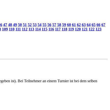
46
47
48
49
50
51
52
53
54
55
56
57
58
59
60
61
62
63
64
65
66
67
8
109
110
111
112
113
114
115
116
117
118
119
120
121
122
123
egeben ist). Bei Teilnehmer an einem Turnier ist bei dem selben