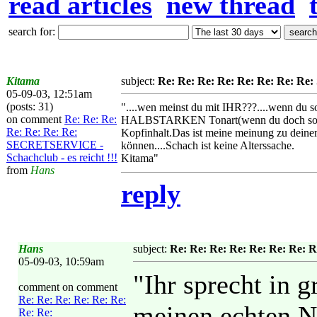
read articles
new thread
search for:
Kitama
subject:
Re: Re: Re: Re: Re: Re: Re: Re
05-09-03, 12:51am
(posts: 31)
"....wen meinst du mit IHR???....wenn du so
on comment
Re: Re: Re:
HALBSTARKEN Tonart(wenn du doch so AL
Re: Re: Re: Re:
Kopfinhalt.Das ist meine meinung zu deine
SECRETSERVICE -
können....Schach ist keine Alterssache.
Schachclub - es reicht !!!
Kitama"
from
Hans
reply
Hans
subject:
Re: Re: Re: Re: Re: Re: Re: 
05-09-03, 10:59am
"Ihr sprecht in 
comment on comment
Re: Re: Re: Re: Re: Re:
meinen echten N
Re: Re: