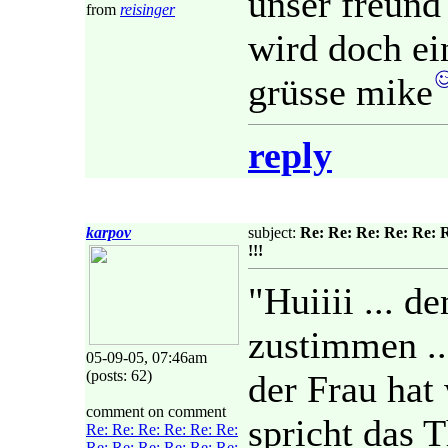
unser freund
from
reisinger
wird doch ei
grüsse mike
reply
karpov
subject:
Re: Re: Re: Re: Re: 
!!!
"Huiiii ... 
zustimmen ..
05-09-05, 07:46am
(posts: 62)
der Frau hat 
comment on comment
spricht das 
Re: Re: Re: Re: Re: Re:
Re: Re: Re: Re: Re: Re: