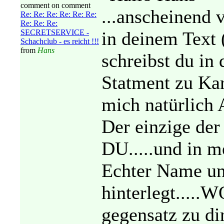
comment on comment
...anscheinend 
Re: Re: Re: Re: Re: Re:
Re: Re: Re:
SECRETSERVICE -
in deinem Text 
Schachclub - es reicht !!!
from
Hans
schreibst du in
Statment zu Kar
mich natürlic
Der einzige der 
DU.....und in m
Echter Name un
hinterlegt...
gegensatz zu dir