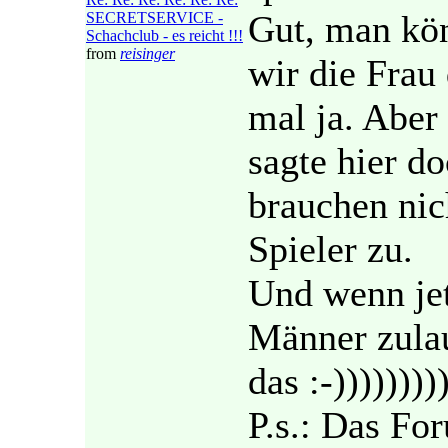
Gut, man kön
SECRETSERVICE -
Schachclub - es reicht !!!
from
reisinger
wir die Frau
mal ja. Aber 
sagte hier d
brauchen nic
Spieler zu.
Und wenn jet
Männer zulau
das :-))))))))
P.s.: Das For