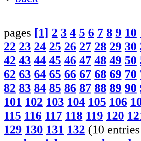
pages
[1]
2
3
4
5
6
7
8
9
10
22
23
24
25
26
27
28
29
30
42
43
44
45
46
47
48
49
50
62
63
64
65
66
67
68
69
70
82
83
84
85
86
87
88
89
90
101
102
103
104
105
106
1
115
116
117
118
119
120
12
129
130
131
132
(10 entries