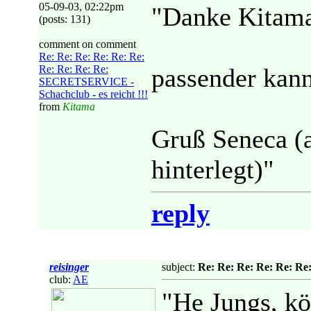
05-09-03, 02:22pm
"Danke Kitam
(posts: 131)
comment on comment
Re: Re: Re: Re: Re: Re:
Re: Re: Re: Re:
passender kann
SECRETSERVICE -
Schachclub - es reicht !!!
from
Kitama
Gruß Seneca (
hinterlegt)"
reply
reisinger
subject:
Re: Re: Re: Re: Re: Re
club:
AE
"He Jungs, kö