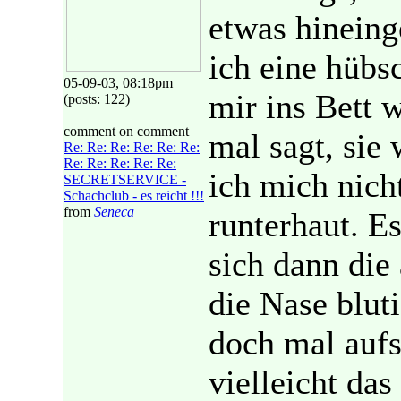
etwas hineing
ich eine hübs
05-09-03, 08:18pm
mir ins Bett 
(posts: 122)
comment on comment
mal sagt, sie 
Re: Re: Re: Re: Re: Re:
Re: Re: Re: Re: Re:
ich mich nich
SECRETSERVICE -
Schachclub - es reicht !!!
from
Seneca
runterhaut. Es
sich dann die
die Nase blut
doch mal aufs
vielleicht das