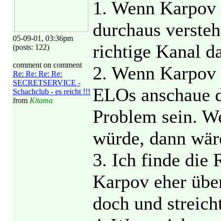
1. Wenn Karpov s
durchaus versteh
05-09-01, 03:36pm
richtige Kanal d
(posts: 122)
comment on comment
2. Wenn Karpov 
Re: Re: Re: Re:
SECRETSERVICE -
ELOs anschaue d
Schachclub - es reicht !!!
from
Kitama
Problem sein. W
würde, dann wär
3. Ich finde die
Karpov eher über
doch und streich