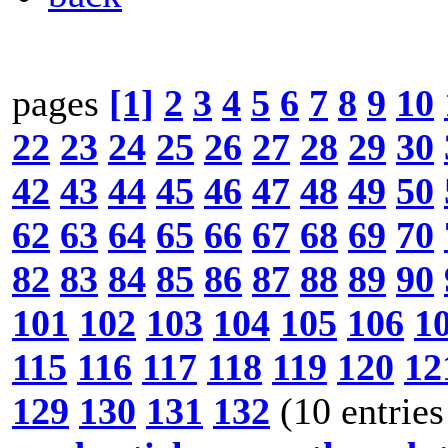
pages
[1]
2
3
4
5
6
7
8
9
10
22
23
24
25
26
27
28
29
30
42
43
44
45
46
47
48
49
50
62
63
64
65
66
67
68
69
70
82
83
84
85
86
87
88
89
90
101
102
103
104
105
106
1
115
116
117
118
119
120
12
129
130
131
132
(10 entries