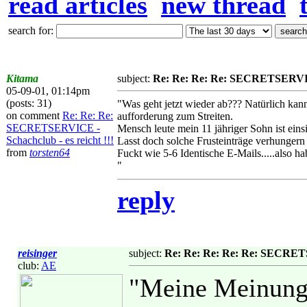
read articles
new thread
search for:
Kitama
subject:
Re: Re: Re: Re: SECRETSERVICE 
05-09-01, 01:14pm
(posts: 31)
"Was geht jetzt wieder ab??? Natürlich kann 
on comment
Re: Re: Re:
aufforderung zum Streiten.
SECRETSERVICE -
Mensch leute mein 11 jähriger Sohn ist einsi
Schachclub - es reicht !!!
Lasst doch solche Frusteinträge verhungern
from
torsten64
Fuckt wie 5-6 Identische E-Mails.....also h
"
reply
reisinger
subject:
Re: Re: Re: Re: Re: SECRETSE
club:
AE
"Meine Meinung