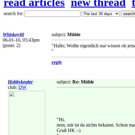
read articles
new thread
search for:
Whiskey40
subject:
Mühle
06-01-16, 05:43pm
(posts: 2)
"Hallo; Wollte eigentlich nur wissen ob j
"
reply
Hobbykegler
subject:
Re: Mühle
club:
DW
"Hi,
nein, mir ist da nichts bekannt. Schon m
Gruß HK :-)