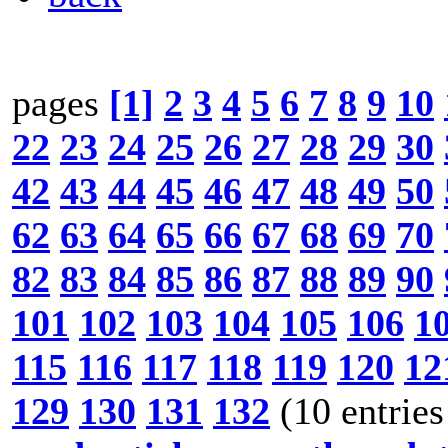
pages
[1]
2
3
4
5
6
7
8
9
10
22
23
24
25
26
27
28
29
30
42
43
44
45
46
47
48
49
50
62
63
64
65
66
67
68
69
70
82
83
84
85
86
87
88
89
90
101
102
103
104
105
106
1
115
116
117
118
119
120
12
129
130
131
132
(10 entries