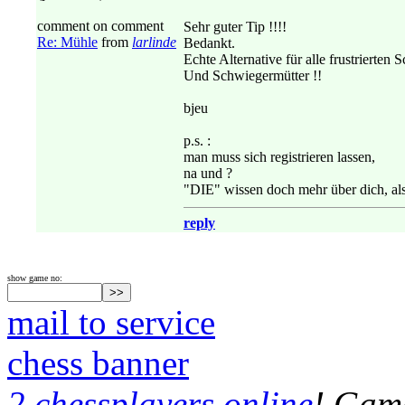
comment on comment
Sehr guter Tip !!!!
Re: Mühle
from
larlinde
Bedankt.
Echte Alternative für alle frustrierten 
Und Schwiegermütter !!
bjeu
p.s. :
man muss sich registrieren lassen,
na und ?
"DIE" wissen doch mehr über dich, als 
reply
show game no:
mail to service
chess banner
2 chessplayers online
! Game