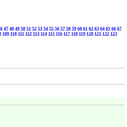
46
47
48
49
50
51
52
53
54
55
56
57
58
59
60
61
62
63
64
65
66
67
8
109
110
111
112
113
114
115
116
117
118
119
120
121
122
123