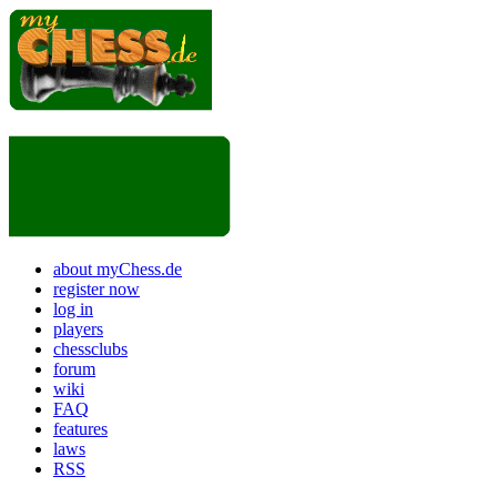
about myChess.de
register now
log in
players
chessclubs
forum
wiki
FAQ
features
laws
RSS