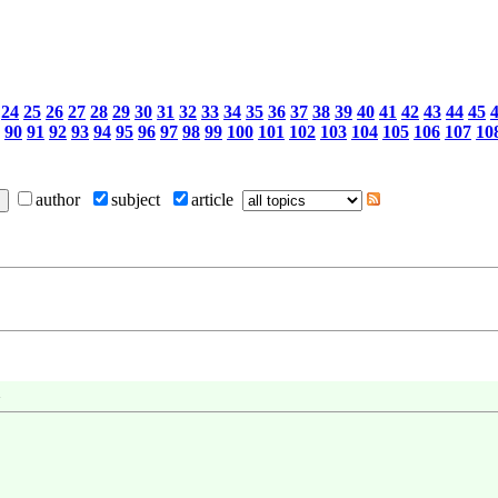
24
25
26
27
28
29
30
31
32
33
34
35
36
37
38
39
40
41
42
43
44
45
90
91
92
93
94
95
96
97
98
99
100
101
102
103
104
105
106
107
10
author
subject
article