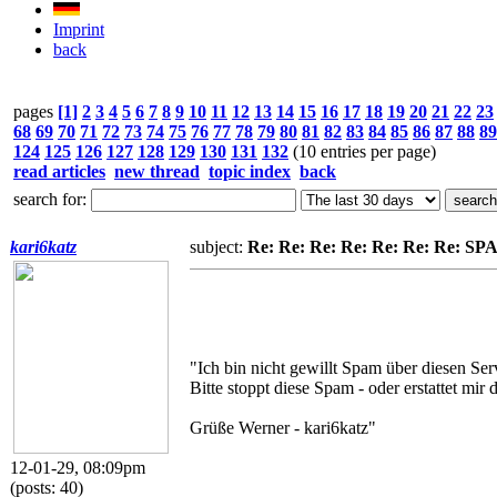
Imprint
back
pages
[1]
2
3
4
5
6
7
8
9
10
11
12
13
14
15
16
17
18
19
20
21
22
23
68
69
70
71
72
73
74
75
76
77
78
79
80
81
82
83
84
85
86
87
88
89
124
125
126
127
128
129
130
131
132
(10 entries per page)
read articles
new thread
topic index
back
search for:
kari6katz
subject:
Re: Re: Re: Re: Re: Re: Re: S
"Ich bin nicht gewillt Spam über diesen S
Bitte stoppt diese Spam - oder erstattet mir
Grüße Werner - kari6katz"
12-01-29, 08:09pm
(posts: 40)