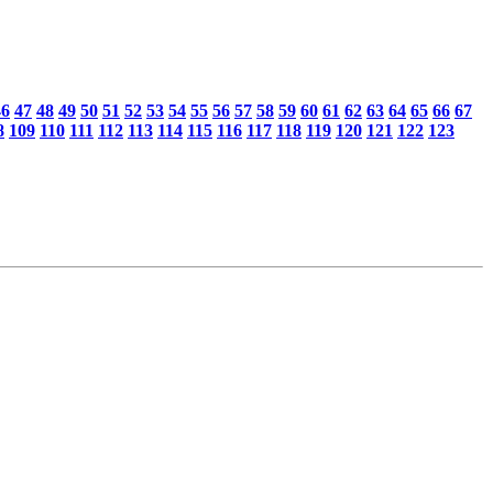
46
47
48
49
50
51
52
53
54
55
56
57
58
59
60
61
62
63
64
65
66
67
8
109
110
111
112
113
114
115
116
117
118
119
120
121
122
123