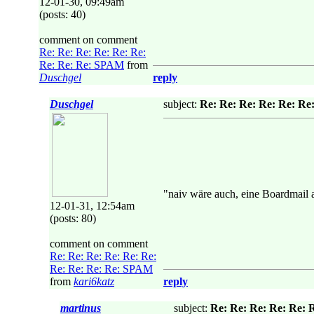
12-01-30, 09:49am
(posts: 40)
comment on comment
Re: Re: Re: Re: Re: Re:
Re: Re: Re: SPAM
from
Duschgel
reply
Duschgel
subject:
Re: Re: Re: Re: Re: Re
"naiv wäre auch, eine Boardmail
12-01-31, 12:54am
(posts: 80)
comment on comment
Re: Re: Re: Re: Re: Re:
Re: Re: Re: Re: SPAM
from
kari6katz
reply
martinus
subject:
Re: Re: Re: Re: Re: 