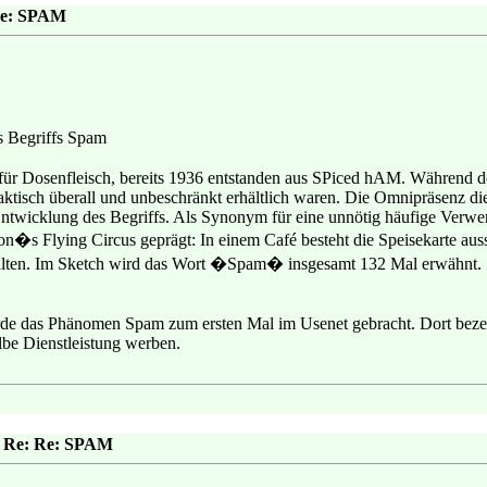
 Re: SPAM
 Begriffs Spam
ür Dosenfleisch, bereits 1936 entstanden aus SPiced hAM. Während d
aktisch überall und unbeschränkt erhältlich waren. Die Omnipräsenz die
e Entwicklung des Begriffs. Als Synonym für eine unnötig häufige Ve
n�s Flying Circus geprägt: In einem Café besteht die Speisekarte au
alten. Im Sketch wird das Wort �Spam� insgesamt 132 Mal erwähnt.
 das Phänomen Spam zum ersten Mal im Usenet gebracht. Dort bezeic
elbe Dienstleistung werben.
e: Re: Re: SPAM