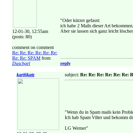
"Oder kürzer gefasst:
ich habe 2 Mails dieser Art bekommen
Aber sie lassen sich ganz leicht lösche
12-01-30, 12:55am
(posts: 80)
comment on comment
Re: Re: Re: Re: Re: Re:
Re: Re: SPAM
from
Duschgel
reply
kari6katz
subject:
Re: Re: Re: Re: Re: Re: 
"Wenn du in Spam mails kein Proble
Ich hab Spam Vilter und bekomm dies
LG Werner"