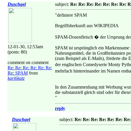
Duschgel
subject:
Re: Re: Re: Re: Re: Re: Re:
"definiere SPAM
Begriffsherkunft aus WIKIPEDIA
SPAM-Dosenfleisch � der Ursprung des
12-01-30, 12:53am
SPAM ist ursprünglich ein Markenname f
(posts: 80)
Nahrungsmittel, die in Großbritannien pr
(zum Beispiel als E-Mails), förderte di
comment on comment
der englischen Comedyserie Monty Pytho
Re: Re: Re: Re: Re: Re:
mehrfach hintereinander im Namen enth
Re: SPAM
from
kari6katz
In den Zusammenhang mit Werbung wurde
die substanziell gleich sind oder für dies
"
reply
Duschgel
subject:
Re: Re: Re: Re: Re: Re: R