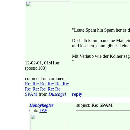
"Leute;Spam hin Spam her es dr
Deshalb kann man eine Mail ei
und löschen ,dann gibt es kein
Mit Verlaub wie der Kölner sag
"
12-02-01, 01:41pm
(posts: 103)
comment on comment
Re: Re: Re: Re: Re: Re:
Re: Re: Re: Re: Re:
SPAM
from
Duschgel
reply
Hobbykegler
subject:
Re: SPAM
club:
DW