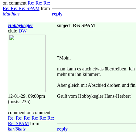
on comment
Re: Re: Re:
Re: Re: Re: SPAM
from
Matthias
reply
Hobbykegler
subject:
Re: SPAM
club:
DW
"Moin,
man kann es auch etwas übertreiben. Ich b
mehr um ihn kümmert.
Aber gleich mit Abschied drohen und fin
12-01-29, 09:00pm
Gruß vom Hobbykegler Hans-Herbert"
(posts: 235)
comment on comment
Re: Re: Re: Re: Re: Re:
Re: SPAM
from
kari6katz
reply