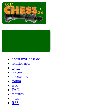
about myChess.de
register now
log in
players
chessclubs
forum
wiki
FAQ
features
laws
RSS