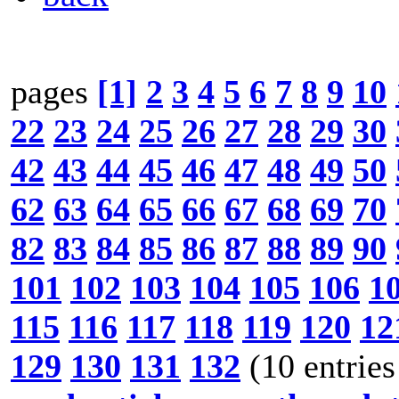
pages
[1]
2
3
4
5
6
7
8
9
10
22
23
24
25
26
27
28
29
30
42
43
44
45
46
47
48
49
50
62
63
64
65
66
67
68
69
70
82
83
84
85
86
87
88
89
90
101
102
103
104
105
106
1
115
116
117
118
119
120
12
129
130
131
132
(10 entries