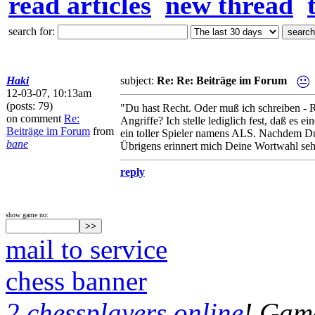
read articles
new thread
search for:
Haki
subject:
Re: Re: Beiträge im Forum
12-03-07, 10:13am
(posts: 79)
"Du hast Recht. Oder muß ich schreiben - R
on comment
Re:
Angriffe? Ich stelle lediglich fest, daß es 
Beiträge im Forum
from
ein toller Spieler namens ALS. Nachdem Du i
bane
Übrigens erinnert mich Deine Wortwahl seh
reply
show game no:
mail to service
chess banner
2 chessplayers online
! Game