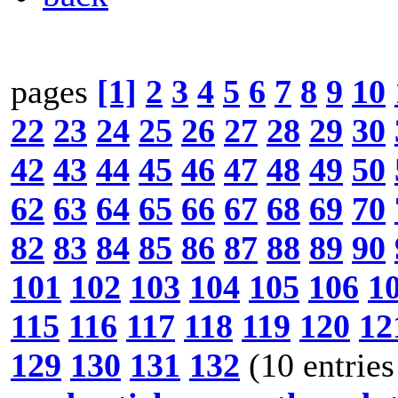
pages
[1]
2
3
4
5
6
7
8
9
10
22
23
24
25
26
27
28
29
30
42
43
44
45
46
47
48
49
50
62
63
64
65
66
67
68
69
70
82
83
84
85
86
87
88
89
90
101
102
103
104
105
106
1
115
116
117
118
119
120
12
129
130
131
132
(10 entries