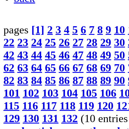
pages
[1]
2
3
4
5
6
7
8
9
10
22
23
24
25
26
27
28
29
30
42
43
44
45
46
47
48
49
50
62
63
64
65
66
67
68
69
70
82
83
84
85
86
87
88
89
90
101
102
103
104
105
106
1
115
116
117
118
119
120
12
129
130
131
132
(10 entries