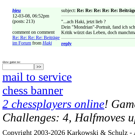
bjeu
subject:
Re: Re: Re: Re: Re: Beiträ
12-03-08, 06:52pm
(posts: 213)
"...ach Haki, jetzt lieb ?
Dein "Mondrian"-Portrait, fand ich sc
comment on comment
Kritik würzt das Leben, doch manchma
Re: Re: Re: Re: Beiträge
im Forum
from
Haki
reply
show game no:
mail to service
chess banner
2 chessplayers online
! Game
Challenges: 4, Halfmoves u
Copyright 2003-2026 Karkowski & Schulz - A