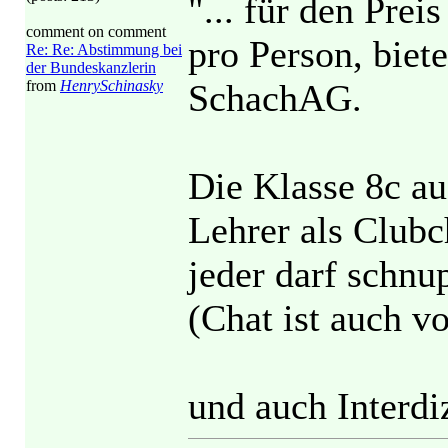
"... für den Prei
comment on comment
pro Person, biet
Re: Re: Abstimmung bei
der Bundeskanzlerin
from
HenrySchinasky
SchachAG.
Die Klasse 8c aus
Lehrer als Clubch
jeder darf schnu
(Chat ist auch v
und auch Interdi