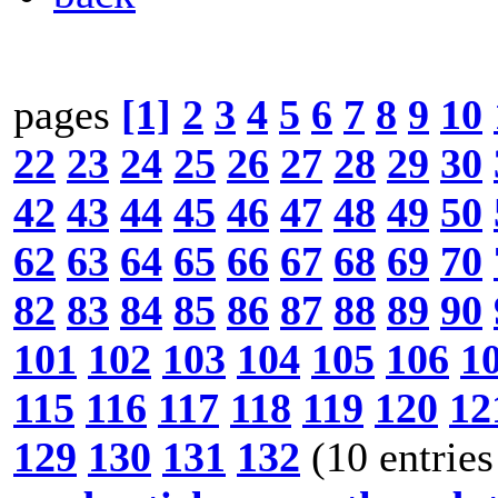
pages
[1]
2
3
4
5
6
7
8
9
10
22
23
24
25
26
27
28
29
30
42
43
44
45
46
47
48
49
50
62
63
64
65
66
67
68
69
70
82
83
84
85
86
87
88
89
90
101
102
103
104
105
106
1
115
116
117
118
119
120
12
129
130
131
132
(10 entries