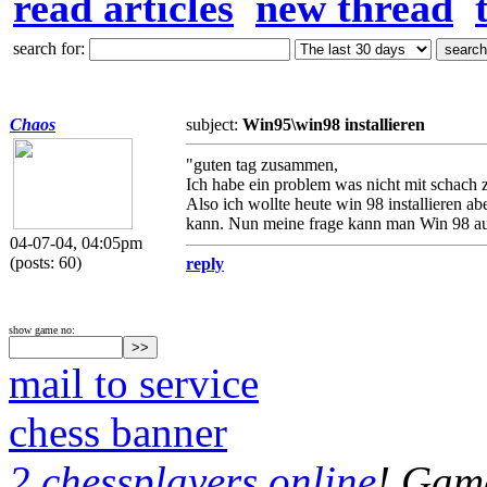
read articles
new thread
search for:
Chaos
subject:
Win95\win98 installieren
"guten tag zusammen,
Ich habe ein problem was nicht mit schach zu
Also ich wollte heute win 98 installieren ab
kann. Nun meine frage kann man Win 98 auhc
04-07-04, 04:05pm
(posts: 60)
reply
show game no:
mail to service
chess banner
2 chessplayers online
! Game