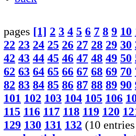
pages
[1]
2
3
4
5
6
7
8
9
10
22
23
24
25
26
27
28
29
30
42
43
44
45
46
47
48
49
50
62
63
64
65
66
67
68
69
70
82
83
84
85
86
87
88
89
90
101
102
103
104
105
106
1
115
116
117
118
119
120
12
129
130
131
132
(10 entries