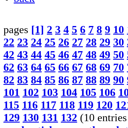
pages
[1]
2
3
4
5
6
7
8
9
10
22
23
24
25
26
27
28
29
30
42
43
44
45
46
47
48
49
50
62
63
64
65
66
67
68
69
70
82
83
84
85
86
87
88
89
90
101
102
103
104
105
106
1
115
116
117
118
119
120
12
129
130
131
132
(10 entries