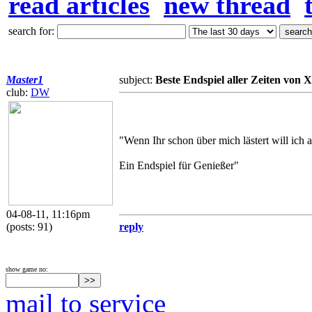
read articles
new thread
search for:
Master1
subject:
Beste Endspiel aller Zeiten von X
club:
DW
"Wenn Ihr schon über mich lästert will ich a
Ein Endspiel für Genießer"
04-08-11, 11:16pm
(posts: 91)
reply
show game no:
mail to service