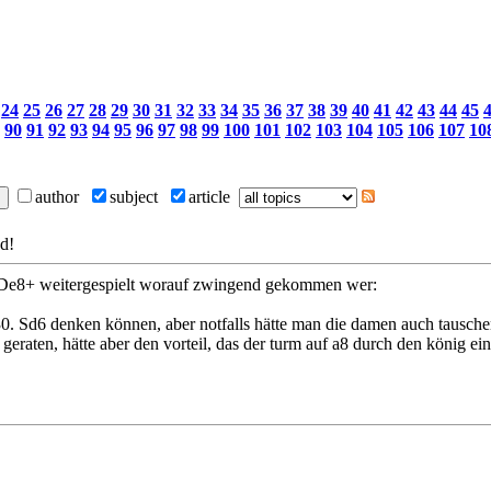
24
25
26
27
28
29
30
31
32
33
34
35
36
37
38
39
40
41
42
43
44
45
90
91
92
93
94
95
96
97
98
99
100
101
102
103
104
105
106
107
10
author
subject
article
d!
. De8+ weitergespielt worauf zwingend gekommen wer:
 30. Sd6 denken können, aber notfalls hätte man die damen auch tausch
eraten, hätte aber den vorteil, das der turm auf a8 durch den könig ei