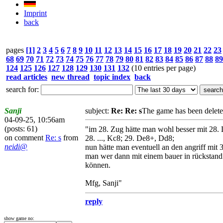
Imprint
back
pages
[1]
2
3
4
5
6
7
8
9
10
11
12
13
14
15
16
17
18
19
20
21
22
23
68
69
70
71
72
73
74
75
76
77
78
79
80
81
82
83
84
85
86
87
88
89
124
125
126
127
128
129
130
131
132
(10 entries per page)
read articles
new thread
topic index
back
search for:
Sanji
subject:
Re: Re: s
The game has been delete
04-09-25, 10:56am
(posts: 61)
"im 28. Zug hätte man wohl besser mit 28
on comment
Re: s
from
28. ..., Kc8; 29. De8+, Dd8;
neidi@
nun hätte man eventuell an den angriff mit
man wer dann mit einem bauer in rückstand g
können.
Mfg, Sanji"
reply
show game no: