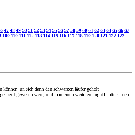
46
47
48
49
50
51
52
53
54
55
56
57
58
59
60
61
62
63
64
65
66
67
8
109
110
111
112
113
114
115
116
117
118
119
120
121
122
123
en können, un sich dann den schwarzen läufer geholt.
ngesperrt gewesen were, und man einen weiteren angriff hätte starten