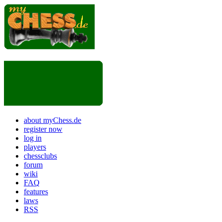
about myChess.de
register now
log in
players
chessclubs
forum
wiki
FAQ
features
laws
RSS