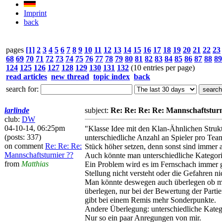
Imprint
back
pages
[1]
2
3
4
5
6
7
8
9
10
11
12
13
14
15
16
17
18
19
20
21
22
23
68
69
70
71
72
73
74
75
76
77
78
79
80
81
82
83
84
85
86
87
88
89
124
125
126
127
128
129
130
131
132
(10 entries per page)
read articles
new thread
topic index
back
search for:
larlinde
subject:
Re: Re: Re: Re: Mannschaftsturn
club:
DW
04-10-14, 06:25pm
"Klasse Idee mit den Klan-Ähnlichen Struk
(posts: 337)
unterschiedliche Anzahl an Spieler pro Tea
on comment
Re: Re: Re:
Stück höher setzen, denn sonst sind immer 
Mannschaftsturnier ??
Auch könnte man unterschiedliche Kategorie
from
Matthias
Ein Problem wird es im Fernschach immer ge
Stellung nicht versteht oder die Gefahren ni
Man könnte deswegen auch überlegen ob man
überlegen, nur bei der Bewertung der Part
gibt bei einem Remis mehr Sonderpunkte.
Andere Überlegung: unterschiedliche Kateg
Nur so ein paar Anregungen von mir.