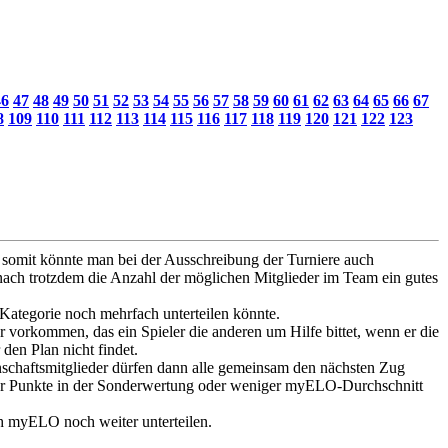
46
47
48
49
50
51
52
53
54
55
56
57
58
59
60
61
62
63
64
65
66
67
8
109
110
111
112
113
114
115
116
117
118
119
120
121
122
123
 somit könnte man bei der Ausschreibung der Turniere auch
 nach trotzdem die Anzahl der möglichen Mitglieder im Team ein gutes
Kategorie noch mehrfach unterteilen könnte.
vorkommen, das ein Spieler die anderen um Hilfe bittet, wenn er die
 den Plan nicht findet.
schaftsmitglieder dürfen dann alle gemeinsam den nächsten Zug
mehr Punkte in der Sonderwertung oder weniger myELO-Durchschnitt
ch myELO noch weiter unterteilen.