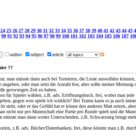
24
25
26
27
28
29
30
31
32
33
34
35
36
37
38
39
40
41
42
43
44
45
90
91
92
93
94
95
96
97
98
99
100
101
102
103
104
105
106
107
10
author
subject
article
ier ??
tur, man müsste dann auch bei Turnieren, die Leute auswählen können,
m angeben, oder man setzt die Anzahl fest, aber sollte meiner Meinung
alle gezwungen Zeit zu haben.
n für Spieler wählen, z.B. adv, Eröffnungsbuch, frei, wobei man jede 
ben, gegen wen spiele ich wirklich? Bei Teams kann es ja auch immer 
cht sieht, oder er das Gefühl hat er könne den anderen Matt setzen, aber
 nicht nur pro Mannschaft eine Partie pro Runde spielt und die Mann
ien müsste man dann weiter Unterscheiden, z.B. Schwarzsieg bringt 
orien, z.B. adv, Bücher/Datenbanken, frei, diese könnte man z.B. dur