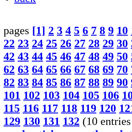
pages
[1]
2
3
4
5
6
7
8
9
10
22
23
24
25
26
27
28
29
30
42
43
44
45
46
47
48
49
50
62
63
64
65
66
67
68
69
70
82
83
84
85
86
87
88
89
90
101
102
103
104
105
106
1
115
116
117
118
119
120
12
129
130
131
132
(10 entries