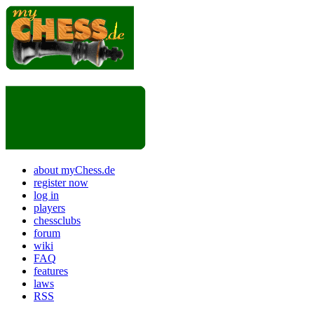
about myChess.de
register now
log in
players
chessclubs
forum
wiki
FAQ
features
laws
RSS