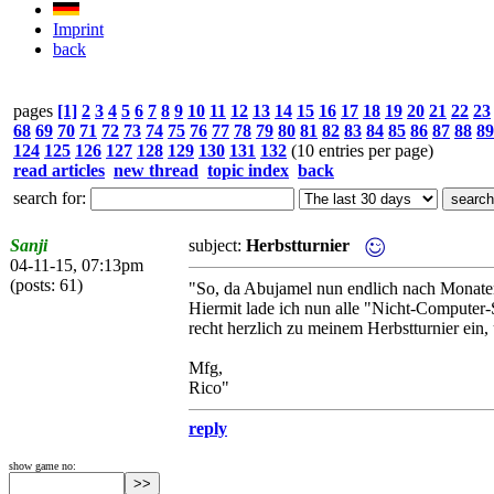
Imprint
back
pages
[1]
2
3
4
5
6
7
8
9
10
11
12
13
14
15
16
17
18
19
20
21
22
23
68
69
70
71
72
73
74
75
76
77
78
79
80
81
82
83
84
85
86
87
88
89
124
125
126
127
128
129
130
131
132
(10 entries per page)
read articles
new thread
topic index
back
search for:
Sanji
subject:
Herbstturnier
04-11-15, 07:13pm
(posts: 61)
"So, da Abujamel nun endlich nach Monaten a
Hiermit lade ich nun alle "Nicht-Computer-S
recht herzlich zu meinem Herbstturnier ein,
Mfg,
Rico"
reply
show game no: