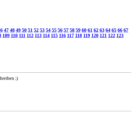
46
47
48
49
50
51
52
53
54
55
56
57
58
59
60
61
62
63
64
65
66
67
8
109
110
111
112
113
114
115
116
117
118
119
120
121
122
123
hreiben ;)