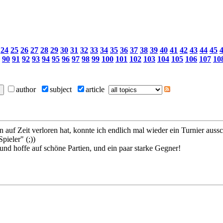
24
25
26
27
28
29
30
31
32
33
34
35
36
37
38
39
40
41
42
43
44
45
90
91
92
93
94
95
96
97
98
99
100
101
102
103
104
105
106
107
10
author
subject
article
uf Zeit verloren hat, konnte ich endlich mal wieder ein Turnier aussc
pieler" (;))
 und hoffe auf schöne Partien, und ein paar starke Gegner!