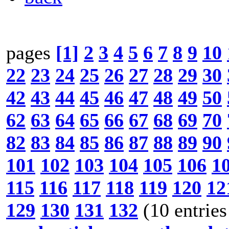
pages
[1]
2
3
4
5
6
7
8
9
10
22
23
24
25
26
27
28
29
30
42
43
44
45
46
47
48
49
50
62
63
64
65
66
67
68
69
70
82
83
84
85
86
87
88
89
90
101
102
103
104
105
106
1
115
116
117
118
119
120
12
129
130
131
132
(10 entries