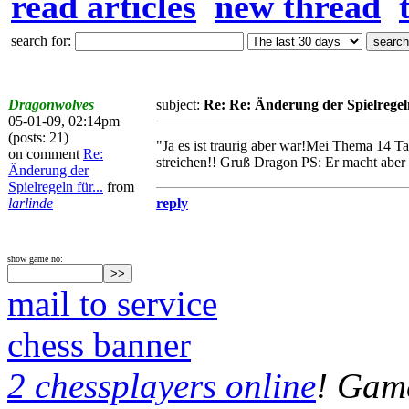
read articles
new thread
search for:
Dragonwolves
subject:
Re: Re: Änderung der Spielregeln
05-01-09, 02:14pm
(posts: 21)
"Ja es ist traurig aber war!Mei Thema 14 T
on comment
Re:
streichen!! Gruß Dragon PS: Er macht aber
Änderung der
Spielregeln für...
from
larlinde
reply
show game no:
mail to service
chess banner
2 chessplayers online
! Game