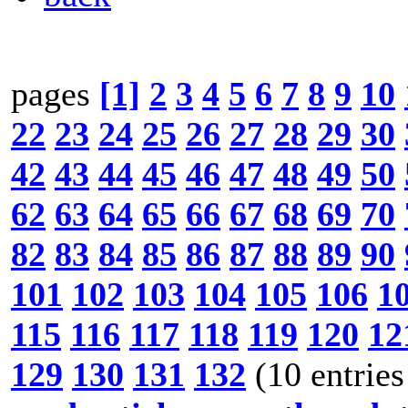
pages
[1]
2
3
4
5
6
7
8
9
10
22
23
24
25
26
27
28
29
30
42
43
44
45
46
47
48
49
50
62
63
64
65
66
67
68
69
70
82
83
84
85
86
87
88
89
90
101
102
103
104
105
106
1
115
116
117
118
119
120
12
129
130
131
132
(10 entries