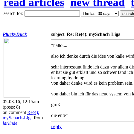
read articles
new thread
search for:
PluckyDuck
subject:
Re: Re(4): mySchach-Liga
"hallo....
also ich denke durch die idee von kalle wird 
sehr interressant finde ich dazu vor allem 
er hat sie gut erklärt und so schwer fand ich
learning by doing....
von daher denke wird es kein problem sein, 
von daher bin ich für das neue system von l
05-03-16, 12:15am
gruß
(posts: 8)
on comment
Re(4):
die ente"
mySchach-Liga
from
larlinde
reply