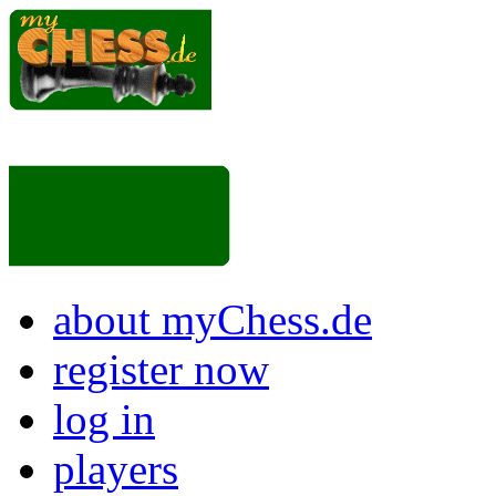
about myChess.de
register now
log in
players