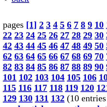
pages
[1]
2
3
4
5
6
7
8
9
10
22
23
24
25
26
27
28
29
30
42
43
44
45
46
47
48
49
50
62
63
64
65
66
67
68
69
70
82
83
84
85
86
87
88
89
90
101
102
103
104
105
106
1
115
116
117
118
119
120
12
129
130
131
132
(10 entries