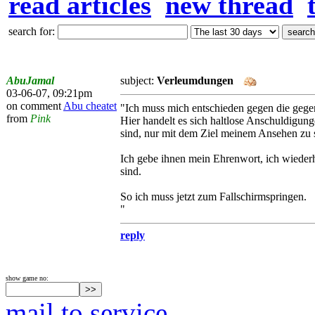
read articles
new thread
search for:
AbuJamal
subject:
Verleumdungen
03-06-07, 09:21pm
on comment
Abu cheatet
"Ich muss mich entschieden gegen die geg
from
Pink
Hier handelt es sich haltlose Anschuldigun
sind, nur mit dem Ziel meinem Ansehen zu 
Ich gebe ihnen mein Ehrenwort, ich wieder
sind.
So ich muss jetzt zum Fallschirmspringen.
"
reply
show game no:
mail to service