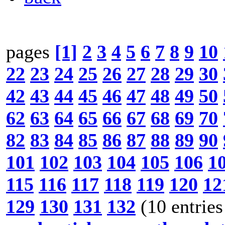
pages
[1]
2
3
4
5
6
7
8
9
10
22
23
24
25
26
27
28
29
30
42
43
44
45
46
47
48
49
50
62
63
64
65
66
67
68
69
70
82
83
84
85
86
87
88
89
90
101
102
103
104
105
106
1
115
116
117
118
119
120
12
129
130
131
132
(10 entries