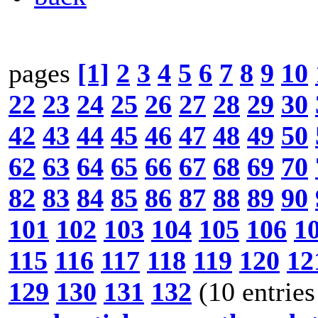
pages
[1]
2
3
4
5
6
7
8
9
10
22
23
24
25
26
27
28
29
30
42
43
44
45
46
47
48
49
50
62
63
64
65
66
67
68
69
70
82
83
84
85
86
87
88
89
90
101
102
103
104
105
106
1
115
116
117
118
119
120
12
129
130
131
132
(10 entries