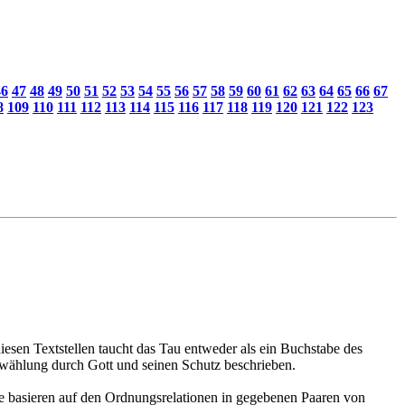
46
47
48
49
50
51
52
53
54
55
56
57
58
59
60
61
62
63
64
65
66
67
8
109
110
111
112
113
114
115
116
117
118
119
120
121
122
123
iesen Textstellen taucht das Tau entweder als ein Buchstabe des
Erwählung durch Gott und seinen Schutz beschrieben.
ie basieren auf den Ordnungsrelationen in gegebenen Paaren von