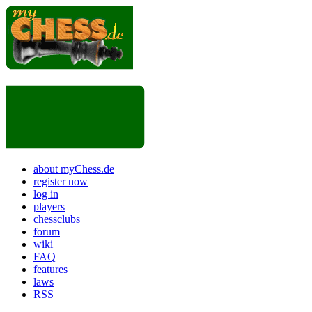
about myChess.de
register now
log in
players
chessclubs
forum
wiki
FAQ
features
laws
RSS