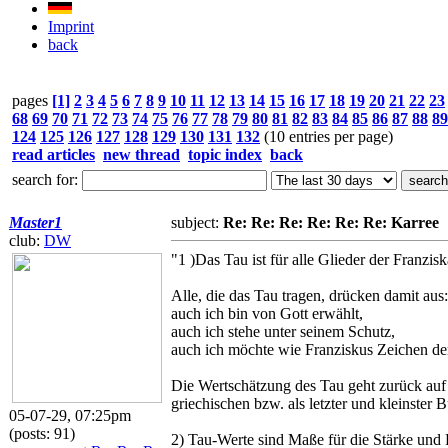
Imprint
back
pages
[1]
2
3
4
5
6
7
8
9
10
11
12
13
14
15
16
17
18
19
20
21
22
23
68
69
70
71
72
73
74
75
76
77
78
79
80
81
82
83
84
85
86
87
88
89
124
125
126
127
128
129
130
131
132
(10 entries per page)
read articles
new thread
topic index
back
search for:
Master1
subject:
Re: Re: Re: Re: Re: Re: Karree
club:
DW
"1 )Das Tau ist für alle Glieder der Franzi
Alle, die das Tau tragen, drücken damit aus:
auch ich bin von Gott erwählt,
auch ich stehe unter seinem Schutz,
auch ich möchte wie Franziskus Zeichen der
Die Wertschätzung des Tau geht zurück auf z
griechischen bzw. als letzter und kleinster
05-07-29, 07:25pm
(posts: 91)
2) Tau-Werte sind Maße für die Stärke und 