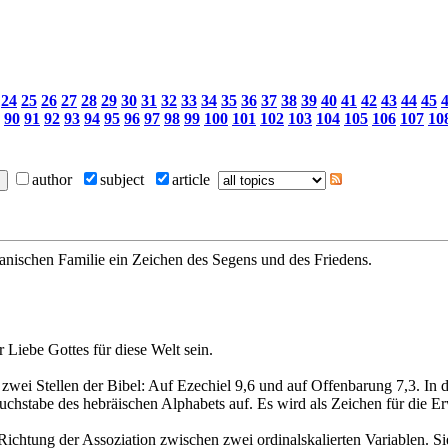
24
25
26
27
28
29
30
31
32
33
34
35
36
37
38
39
40
41
42
43
44
45
90
91
92
93
94
95
96
97
98
99
100
101
102
103
104
105
106
107
10
author
subject
article
skanischen Familie ein Zeichen des Segens und des Friedens.
 Liebe Gottes für diese Welt sein.
wei Stellen der Bibel: Auf Ezechiel 9,6 und auf Offenbarung 7,3. In d
 Buchstabe des hebräischen Alphabets auf. Es wird als Zeichen für die 
Richtung der Assoziation zwischen zwei ordinalskalierten Variablen. S