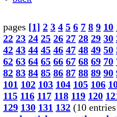
pages
[1]
2
3
4
5
6
7
8
9
10
22
23
24
25
26
27
28
29
30
42
43
44
45
46
47
48
49
50
62
63
64
65
66
67
68
69
70
82
83
84
85
86
87
88
89
90
101
102
103
104
105
106
1
115
116
117
118
119
120
12
129
130
131
132
(10 entries