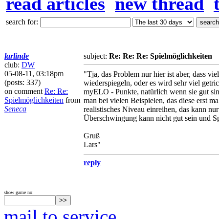
read articles
new thread
search for:
larlinde
subject:
Re: Re: Re: Spielmöglichkeiten
club:
DW
05-08-11, 03:18pm
"Tja, das Problem nur hier ist aber, dass vi
(posts: 337)
wiederspiegeln, oder es wird sehr viel getr
on comment
Re: Re:
myELO - Punkte, natürlich wenn sie gut sind
Spielmöglichkeiten
from
man bei vielen Beispielen, das diese erst m
Seneca
realistisches Niveau einreihen, das kann n
Überschwingung kann nicht gut sein und Spiel
Gruß
Lars"
reply
show game no:
mail to service