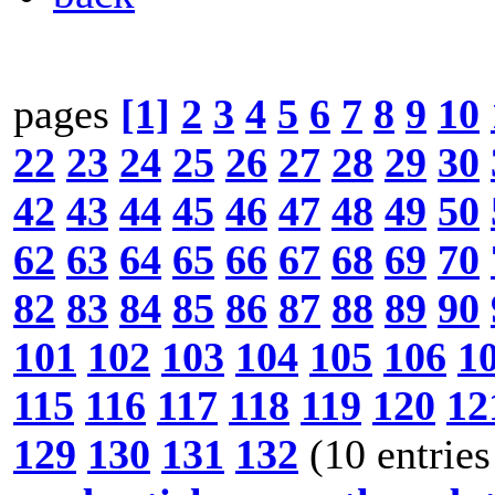
pages
[1]
2
3
4
5
6
7
8
9
10
22
23
24
25
26
27
28
29
30
42
43
44
45
46
47
48
49
50
62
63
64
65
66
67
68
69
70
82
83
84
85
86
87
88
89
90
101
102
103
104
105
106
1
115
116
117
118
119
120
12
129
130
131
132
(10 entries