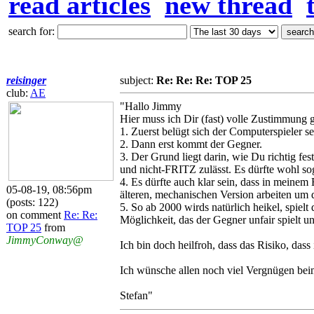
read articles
new thread
search for:
reisinger
subject:
Re: Re: Re: TOP 25
club:
AE
"Hallo Jimmy
Hier muss ich Dir (fast) volle Zustimmung
1. Zuerst belügt sich der Computerspieler sel
2. Dann erst kommt der Gegner.
3. Der Grund liegt darin, wie Du richtig fe
und nicht-FRITZ zulässt. Es dürfte wohl 
4. Es dürfte auch klar sein, dass in meine
05-08-19, 08:56pm
älteren, mechanischen Version arbeiten um d
(posts: 122)
5. So ab 2000 wirds natürlich heikel, spielt
on comment
Re: Re:
Möglichkeit, das der Gegner unfair spielt u
TOP 25
from
JimmyConway@
Ich bin doch heilfroh, dass das Risiko, dass 
Ich wünsche allen noch viel Vergnügen bei
Stefan"