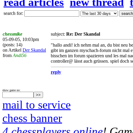
read articles
new thread
search for:
chessmike
subject:
Re: Der Skandal
05-09-05, 10:03pm
(posts: 14)
"hallo andi! ich nehm mal an, du bist neu bei
on Artikel
Der Skandal
gibt im ganzen myschach-forum nicht mal ei
from
Andi56
bisschen im forum spazieren und les mal nac
controller@ lässt auch grüssen. spiel doch
reply
show game no:
mail to service
chess banner
4 chessplayers online
! Game