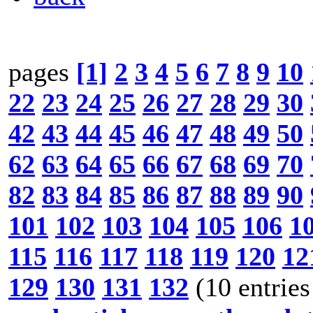
pages
[1]
2
3
4
5
6
7
8
9
10
22
23
24
25
26
27
28
29
30
42
43
44
45
46
47
48
49
50
62
63
64
65
66
67
68
69
70
82
83
84
85
86
87
88
89
90
101
102
103
104
105
106
1
115
116
117
118
119
120
12
129
130
131
132
(10 entries