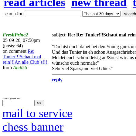
read articles
new thread
search for:
FreshPrinc2
subject:
Re: Re: Tunier!!!Schaut mal rein!
05-09-26, 07:50pm
(posts: 64)
"Du bist doch dabei bei den Young gunz un
on comment
Re:
Und das Tunier ist eh schon Ausgeschrieben
Tunier!!!Schaut mal
Meldet euch schön fleisig an!Sonst wir au
rein!!!An alle Club´s!!!
wünsche euch normals:"
from
Andi56
Sehr viel
Spass,und viel
Glück"
reply
show game no:
mail to service
chess banner