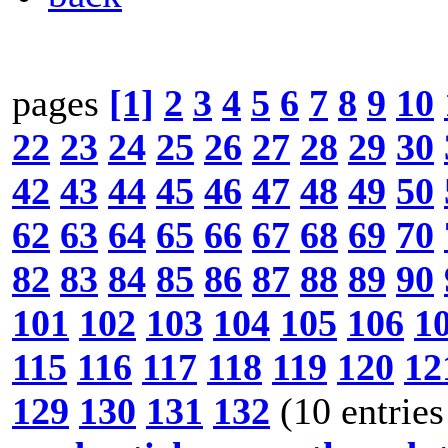
pages
[1]
2
3
4
5
6
7
8
9
10
22
23
24
25
26
27
28
29
30
42
43
44
45
46
47
48
49
50
62
63
64
65
66
67
68
69
70
82
83
84
85
86
87
88
89
90
101
102
103
104
105
106
1
115
116
117
118
119
120
12
129
130
131
132
(10 entries