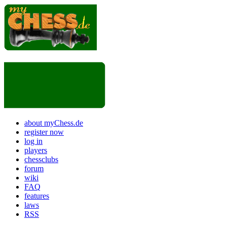
about myChess.de
register now
log in
players
chessclubs
forum
wiki
FAQ
features
laws
RSS