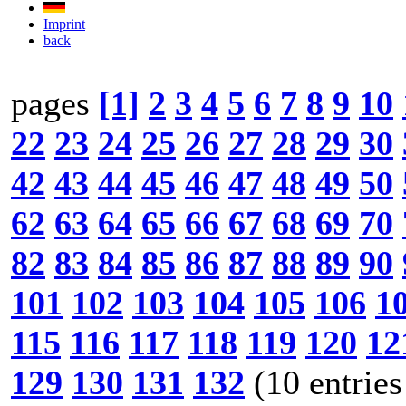
Imprint
back
pages
[1]
2
3
4
5
6
7
8
9
10
22
23
24
25
26
27
28
29
30
42
43
44
45
46
47
48
49
50
62
63
64
65
66
67
68
69
70
82
83
84
85
86
87
88
89
90
101
102
103
104
105
106
1
115
116
117
118
119
120
12
129
130
131
132
(10 entries