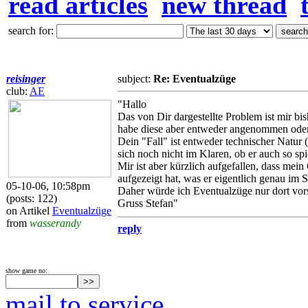
read articles
new thread
search for:
reisinger
subject:
Re: Eventualzüge
club:
AE
"Hallo
Das von Dir dargestellte Problem ist mir bi
habe diese aber entweder angenommen ode
Dein "Fall" ist entweder technischer Natur 
sich noch nicht im Klaren, ob er auch so spi
Mir ist aber kürzlich aufgefallen, dass me
aufgezeigt hat, was er eigentlich genau im 
05-10-06, 10:58pm
Daher würde ich Eventualzüge nur dort vor
(posts: 122)
Gruss Stefan"
on Artikel
Eventualzüge
from
wasserandy
reply
show game no:
mail to service