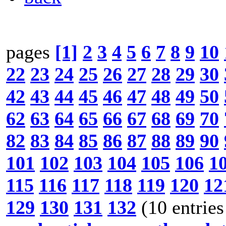
pages
[1]
2
3
4
5
6
7
8
9
10
22
23
24
25
26
27
28
29
30
42
43
44
45
46
47
48
49
50
62
63
64
65
66
67
68
69
70
82
83
84
85
86
87
88
89
90
101
102
103
104
105
106
1
115
116
117
118
119
120
12
129
130
131
132
(10 entries