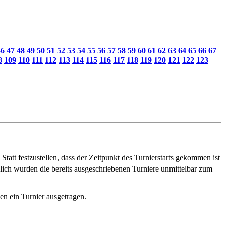
46
47
48
49
50
51
52
53
54
55
56
57
58
59
60
61
62
63
64
65
66
67
8
109
110
111
112
113
114
115
116
117
118
119
120
121
122
123
Statt festzustellen, dass der Zeitpunkt des Turnierstarts gekommen ist
glich wurden die bereits ausgeschriebenen Turniere unmittelbar zum
nen ein Turnier ausgetragen.