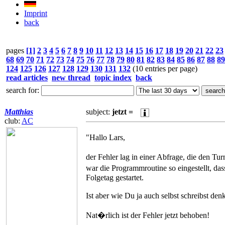
Imprint
back
pages
[1]
2
3
4
5
6
7
8
9
10
11
12
13
14
15
16
17
18
19
20
21
22
23
68
69
70
71
72
73
74
75
76
77
78
79
80
81
82
83
84
85
86
87
88
89
124
125
126
127
128
129
130
131
132
(10 entries per page)
read articles
new thread
topic index
back
search for:
Matthias
subject:
jetzt =
club:
AC
"Hallo Lars,
der Fehler lag in einer Abfrage, die den Tur
war die Programmroutine so eingestellt, da
Folgetag gestartet.
Ist aber wie Du ja auch selbst schreibst den
Nat�rlich ist der Fehler jetzt behoben!