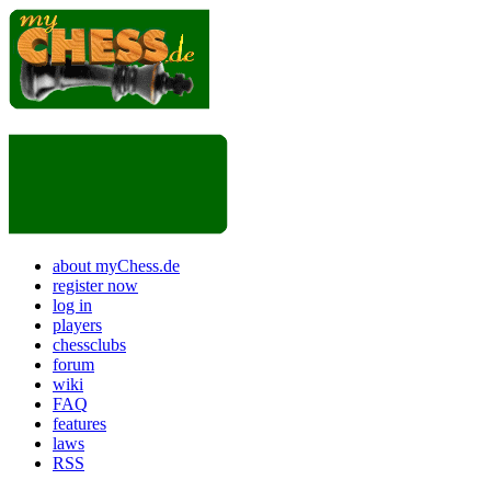
about myChess.de
register now
log in
players
chessclubs
forum
wiki
FAQ
features
laws
RSS