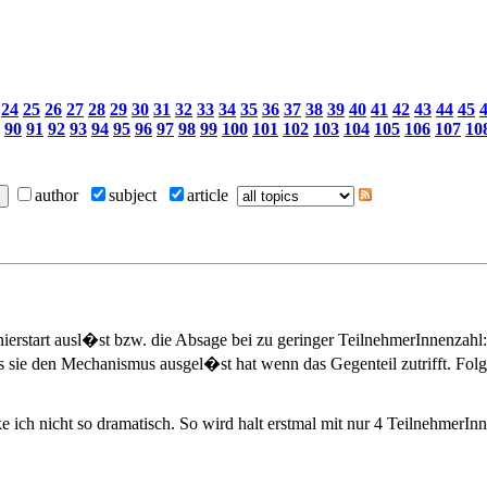
24
25
26
27
28
29
30
31
32
33
34
35
36
37
38
39
40
41
42
43
44
45
90
91
92
93
94
95
96
97
98
99
100
101
102
103
104
105
106
107
10
author
subject
article
nierstart ausl�st bzw. die Absage bei zu geringer TeilnehmerInnenzahl: 
ss sie den Mechanismus ausgel�st hat wenn das Gegenteil zutrifft. Fol
ke ich nicht so dramatisch. So wird halt erstmal mit nur 4 TeilnehmerIn